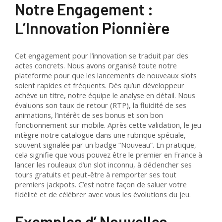
Notre Engagement :
L’Innovation Pionnière
Cet engagement pour l’innovation se traduit par des
actes concrets. Nous avons organisé toute notre
plateforme pour que les lancements de nouveaux slots
soient rapides et fréquents. Dès qu’un développeur
achève un titre, notre équipe le analyse en détail. Nous
évaluons son taux de retour (RTP), la fluidité de ses
animations, l’intérêt de ses bonus et son bon
fonctionnement sur mobile. Après cette validation, le jeu
intègre notre catalogue dans une rubrique spéciale,
souvent signalée par un badge “Nouveau”. En pratique,
cela signifie que vous pouvez être le premier en France à
lancer les rouleaux d’un slot inconnu, à déclencher ses
tours gratuits et peut-être à remporter ses tout
premiers jackpots. C’est notre façon de saluer votre
fidélité et de célébrer avec vous les évolutions du jeu.
Exemples d’ Nouvelles