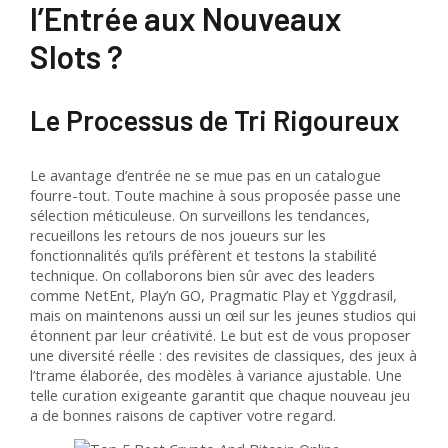
l’Entrée aux Nouveaux
Slots ?
Le Processus de Tri Rigoureux
Le avantage d’entrée ne se mue pas en un catalogue
fourre-tout. Toute machine à sous proposée passe une
sélection méticuleuse. On surveillons les tendances,
recueillons les retours de nos joueurs sur les
fonctionnalités qu’ils préfèrent et testons la stabilité
technique. On collaborons bien sûr avec des leaders
comme NetEnt, Play’n GO, Pragmatic Play et Yggdrasil,
mais on maintenons aussi un œil sur les jeunes studios qui
étonnent par leur créativité. Le but est de vous proposer
une diversité réelle : des revisites de classiques, des jeux à
l’trame élaborée, des modèles à variance ajustable. Une
telle curation exigeante garantit que chaque nouveau jeu
a de bonnes raisons de captiver votre regard.