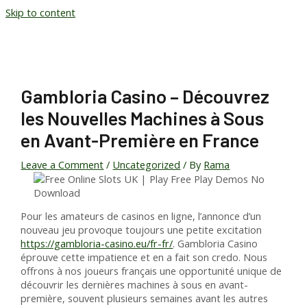
Skip to content
Gambloria Casino – Découvrez
les Nouvelles Machines à Sous
en Avant-Première en France
Leave a Comment
/
Uncategorized
/ By
Rama
Pour les amateurs de casinos en ligne, l’annonce d’un
nouveau jeu provoque toujours une petite excitation
https://gambloria-casino.eu/fr-fr/
. Gambloria Casino
éprouve cette impatience et en a fait son credo. Nous
offrons à nos joueurs français une opportunité unique de
découvrir les dernières machines à sous en avant-
première, souvent plusieurs semaines avant les autres