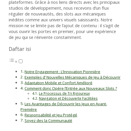
plateformes. Grâce à nos liens directs avec les principaux
studios de développement, nous recevons d’un flux
régulier de nouveautés, des slots aux mécaniques
inédites comme aux univers visuels saisissants. Notre
mission ne se limite pas de l’ajout de contenu : il s’agit de
vous ouvrir les portes en premier, pour une expérience
de jeu qui se réinvente constamment.
Daftar isi
Notre Engagement : L’Innovation Pionnière
Exemples d’ Nouvelles Mécaniques de Jeu à Découvrir
Adaptation Mobile et Confort Amélioré
Comment donc Opère l’Entrée aux Nouveaux Slots ?
Le Processus de Tri Rigoureux
Navigation et Découverte Facilitées
Les Avantages de Découvrir les Jeux en Avant-
Première
Responsabilité et Jeu Protégé
Soyez des la Communauté