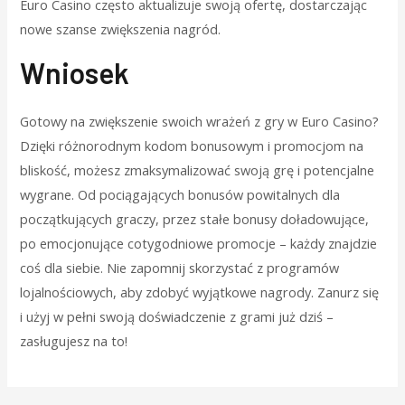
Euro Casino często aktualizuje swoją ofertę, dostarczając
nowe szanse zwiększenia nagród.
Wniosek
Gotowy na zwiększenie swoich wrażeń z gry w Euro Casino?
Dzięki różnorodnym kodom bonusowym i promocjom na
bliskość, możesz zmaksymalizować swoją grę i potencjalne
wygrane. Od pociągających bonusów powitalnych dla
początkujących graczy, przez stałe bonusy doładowujące,
po emocjonujące cotygodniowe promocje – każdy znajdzie
coś dla siebie. Nie zapomnij skorzystać z programów
lojalnościowych, aby zdobyć wyjątkowe nagrody. Zanurz się
i użyj w pełni swoją doświadczenie z grami już dziś –
zasługujesz na to!