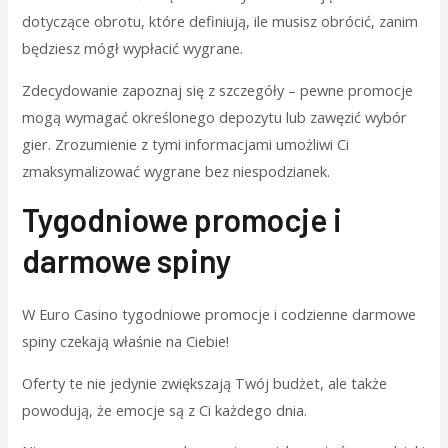
dotyczące obrotu, które definiują, ile musisz obrócić, zanim
będziesz mógł wypłacić wygrane.
Zdecydowanie zapoznaj się z szczegóły – pewne promocje
mogą wymagać określonego depozytu lub zawęzić wybór
gier. Zrozumienie z tymi informacjami umożliwi Ci
zmaksymalizować wygrane bez niespodzianek.
Tygodniowe promocje i
darmowe spiny
W Euro Casino tygodniowe promocje i codzienne darmowe
spiny czekają właśnie na Ciebie!
Oferty te nie jedynie zwiększają Twój budżet, ale także
powodują, że emocje są z Ci każdego dnia.