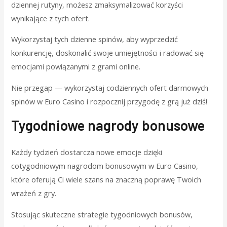
dziennej rutyny, możesz zmaksymalizować korzyści
wynikające z tych ofert.
Wykorzystaj tych dzienne spinów, aby wyprzedzić
konkurencję, doskonalić swoje umiejętności i radować się
emocjami powiązanymi z grami online.
Nie przegap — wykorzystaj codziennych ofert darmowych
spinów w Euro Casino i rozpocznij przygodę z grą już dziś!
Tygodniowe nagrody bonusowe
Każdy tydzień dostarcza nowe emocje dzięki
cotygodniowym nagrodom bonusowym w Euro Casino,
które oferują Ci wiele szans na znaczną poprawę Twoich
wrażeń z gry.
Stosując skuteczne strategie tygodniowych bonusów,