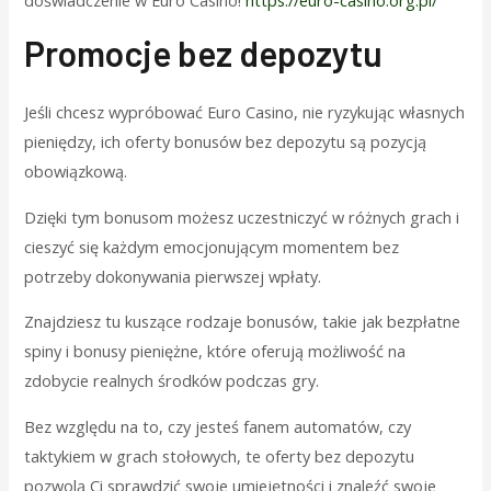
Promocje bez depozytu
Jeśli chcesz wypróbować Euro Casino, nie ryzykując własnych
pieniędzy, ich oferty bonusów bez depozytu są pozycją
obowiązkową.
Dzięki tym bonusom możesz uczestniczyć w różnych grach i
cieszyć się każdym emocjonującym momentem bez
potrzeby dokonywania pierwszej wpłaty.
Znajdziesz tu kuszące rodzaje bonusów, takie jak bezpłatne
spiny i bonusy pieniężne, które oferują możliwość na
zdobycie realnych środków podczas gry.
Bez względu na to, czy jesteś fanem automatów, czy
taktykiem w grach stołowych, te oferty bez depozytu
pozwolą Ci sprawdzić swoje umiejętności i znaleźć swoje