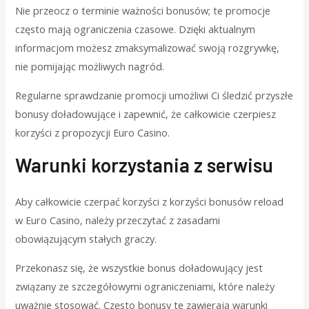
Nie przeocz o terminie ważności bonusów; te promocje
często mają ograniczenia czasowe. Dzięki aktualnym
informacjom możesz zmaksymalizować swoją rozgrywkę,
nie pomijając możliwych nagród.
Regularne sprawdzanie promocji umożliwi Ci śledzić przyszłe
bonusy doładowujące i zapewnić, że całkowicie czerpiesz
korzyści z propozycji Euro Casino.
Warunki korzystania z serwisu
Aby całkowicie czerpać korzyści z korzyści bonusów reload
w Euro Casino, należy przeczytać z zasadami
obowiązującym stałych graczy.
Przekonasz się, że wszystkie bonus doładowujący jest
związany ze szczegółowymi ograniczeniami, które należy
uważnie stosować. Często bonusy te zawierają warunki