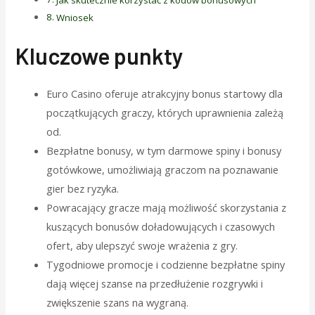
Jak skutecznie korzystać z kodów bonusowych
Wniosek
Kluczowe punkty
Euro Casino oferuje atrakcyjny bonus startowy dla
początkujących graczy, których uprawnienia zależą
od.
Bezpłatne bonusy, w tym darmowe spiny i bonusy
gotówkowe, umożliwiają graczom na poznawanie
gier bez ryzyka.
Powracający gracze mają możliwość skorzystania z
kuszących bonusów doładowujących i czasowych
ofert, aby ulepszyć swoje wrażenia z gry.
Tygodniowe promocje i codzienne bezpłatne spiny
dają więcej szanse na przedłużenie rozgrywki i
zwiększenie szans na wygraną.