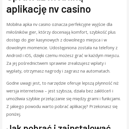
aplikację nv casino
Mobilna apka nv casino oznacza perfekcyjne wyjście dla
miłośników gier, którzy doceniają komfort, szybkość plus
dostęp do gier kasynowych z dowolnego miejsca i w
dowolnym momencie. Udostępniona została na telefony z
Android i iOS, dzięki czemu możesz grać w każdym miejscu.
Za jej pośrednictwem sprawnie zrealizujesz wpłaty i
wypłaty, otrzymasz nagrody i zagrasz na automatach.
Godne uwagi jest, to narzędzie oferuje lepszą płynność niż
wersja internetowa – jest szybsza, działa bez zakłóceń i
umożliwia szybkie przełączanie się między grami i funkcjami.
Z jakiego powodu warto pobrać aplikację? Przekonasz się
poniżej.
Jak pobrać i zainstalować