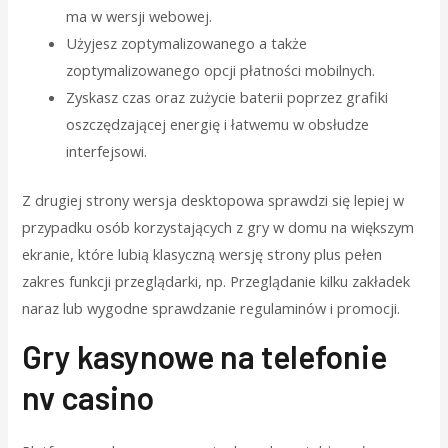
ma w wersji webowej.
Użyjesz zoptymalizowanego a także
zoptymalizowanego opcji płatności mobilnych.
Zyskasz czas oraz zużycie baterii poprzez grafiki
oszczędzającej energię i łatwemu w obsłudze
interfejsowi.
Z drugiej strony wersja desktopowa sprawdzi się lepiej w
przypadku osób korzystających z gry w domu na większym
ekranie, które lubią klasyczną wersję strony plus pełen
zakres funkcji przeglądarki, np. Przeglądanie kilku zakładek
naraz lub wygodne sprawdzanie regulaminów i promocji.
Gry kasynowe na telefonie
nv casino