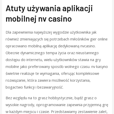
Atuty używania aplikacji
mobilnej nv casino
Dla zapewnienia najwyższej wygodzie użytkownika jak
również zmieniających się potrzebach miłośników gier online
opracowano mobilną aplikację dedykowaną nvcasino.
Obecnie dynamicznego tempa życia oraz nieustannego
dostępu do internetu, wielu użytkowników stawia na gry
mobilne jako preferowany sposób wolnego czasu. nv kasyno
świetnie realizuje te wymagania, oferując kompleksowe
rozwiązanie, która zawiera możliwość korzystania,
bogactwo funkcji i bezawaryjność.
Bez względu na to grasz hobbystycznie, bądź grasz o
wysokie nagrody, oprogramowanie zapewnia przyjemną grę
w każdym miejscu i czasie. Przedstawiamy zestawienie zalet,