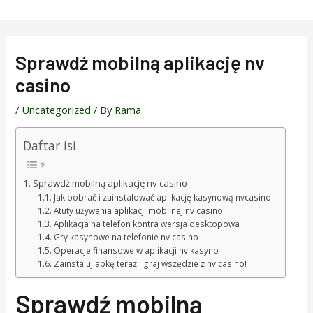
Skip
to
content
Sprawdź mobilną aplikację nv
casino
/
Uncategorized
/ By
Rama
Daftar isi
Sprawdź mobilną aplikację nv casino
Jak pobrać i zainstalować aplikację kasynową nvcasino
Atuty używania aplikacji mobilnej nv casino
Aplikacja na telefon kontra wersja desktopowa
Gry kasynowe na telefonie nv casino
Operacje finansowe w aplikacji nv kasyno
Zainstaluj apkę teraz i graj wszędzie z nv casino!
Sprawdź mobilną