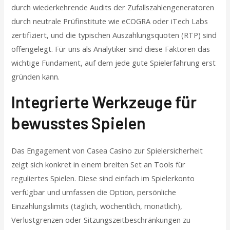
durch wiederkehrende Audits der Zufallszahlengeneratoren
durch neutrale Prüfinstitute wie eCOGRA oder iTech Labs
zertifiziert, und die typischen Auszahlungsquoten (RTP) sind
offengelegt. Für uns als Analytiker sind diese Faktoren das
wichtige Fundament, auf dem jede gute Spielerfahrung erst
gründen kann.
Integrierte Werkzeuge für
bewusstes Spielen
Das Engagement von Casea Casino zur Spielersicherheit
zeigt sich konkret in einem breiten Set an Tools für
reguliertes Spielen. Diese sind einfach im Spielerkonto
verfügbar und umfassen die Option, persönliche
Einzahlungslimits (täglich, wöchentlich, monatlich),
Verlustgrenzen oder Sitzungszeitbeschränkungen zu