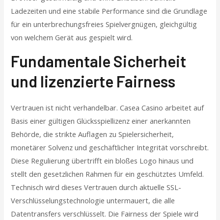
Ladezeiten und eine stabile Performance sind die Grundlage
für ein unterbrechungsfreies Spielvergnügen, gleichgültig
von welchem Gerät aus gespielt wird.
Fundamentale Sicherheit
und lizenzierte Fairness
Vertrauen ist nicht verhandelbar. Casea Casino arbeitet auf
Basis einer gültigen Glücksspiellizenz einer anerkannten
Behörde, die strikte Auflagen zu Spielersicherheit,
monetärer Solvenz und geschäftlicher Integrität vorschreibt.
Diese Regulierung übertrifft ein bloßes Logo hinaus und
stellt den gesetzlichen Rahmen für ein geschütztes Umfeld.
Technisch wird dieses Vertrauen durch aktuelle SSL-
Verschlüsselungstechnologie untermauert, die alle
Datentransfers verschlüsselt. Die Fairness der Spiele wird