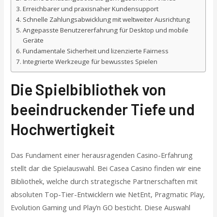
Erreichbarer und praxisnaher Kundensupport
Schnelle Zahlungsabwicklung mit weltweiter Ausrichtung
Angepasste Benutzererfahrung für Desktop und mobile
Geräte
Fundamentale Sicherheit und lizenzierte Fairness
Integrierte Werkzeuge für bewusstes Spielen
Die Spielbibliothek von
beeindruckender Tiefe und
Hochwertigkeit
Das Fundament einer herausragenden Casino-Erfahrung
stellt dar die Spielauswahl. Bei Casea Casino finden wir eine
Bibliothek, welche durch strategische Partnerschaften mit
absoluten Top-Tier-Entwicklern wie NetEnt, Pragmatic Play,
Evolution Gaming und Play’n GO besticht. Diese Auswahl