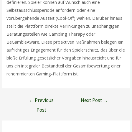
definieren. Spieler können auf Wunsch auch eine
Selbstausschlussperiode anfordern oder eine
vorübergehende Auszeit (Cool-Off) wählen. Darüber hinaus
stellt die Plattform direkte Verlinkungen zu unabhängigen
Beratungsstellen wie Gambling Therapy oder
BeGambleAware. Diese proaktiven Maßnahmen belegen ein
aufrichtiges Engagement für den Spielerschutz, das über die
bloße Erfüllung gesetzlicher Vorgaben hinausreicht und für
uns ein integraler Bestandteil der Gesamtbewertung einer
renommierten Gaming-Plattform ist.
Post
←
Previous
Next Post
→
navigation
Post