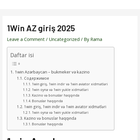
Skip
to
content
1Win AZ giriş 2025
Leave a Comment
/
Uncategorized
/ By
Rama
Daftar isi
1win Azərbaycan – bukmeker və kazino
Содержимое
1win giriş, 1win indir və 1win aviator xidmətləri
1win oyna və 1win yukle xidmətləri
Kazino və bonuslar haqqında
Bonuslar haqqında
1win giriş, 1win indir və 1win aviator xidmətləri
1win oyna və 1win yukle xidmətləri
Kazino və bonuslar haqqında
Bonuslar haqqında