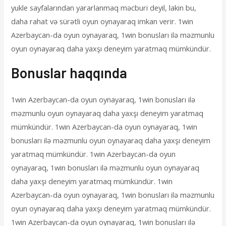
yukle sayfalarından yararlanmaq məcburi deyil, lakin bu,
daha rahat və sürətli oyun oynayaraq imkan verir. 1win
Azerbaycan-da oyun oynayaraq, 1win bonusları ilə məzmunlu
oyun oynayaraq daha yaxşı deneyim yaratmaq mümkündür.
Bonuslar haqqında
1win Azerbaycan-da oyun oynayaraq, 1win bonusları ilə
məzmunlu oyun oynayaraq daha yaxşı deneyim yaratmaq
mümkündür. 1win Azerbaycan-da oyun oynayaraq, 1win
bonusları ilə məzmunlu oyun oynayaraq daha yaxşı deneyim
yaratmaq mümkündür. 1win Azerbaycan-da oyun
oynayaraq, 1win bonusları ilə məzmunlu oyun oynayaraq
daha yaxşı deneyim yaratmaq mümkündür. 1win
Azerbaycan-da oyun oynayaraq, 1win bonusları ilə məzmunlu
oyun oynayaraq daha yaxşı deneyim yaratmaq mümkündür.
1win Azerbaycan-da oyun oynayaraq, 1win bonusları ilə