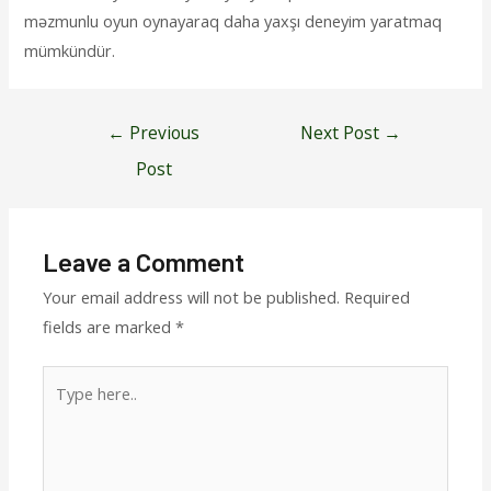
məzmunlu oyun oynayaraq daha yaxşı deneyim yaratmaq
mümkündür.
Post
←
Previous
Next Post
→
navigation
Post
Leave a Comment
Your email address will not be published.
Required
fields are marked
*
Type
here..