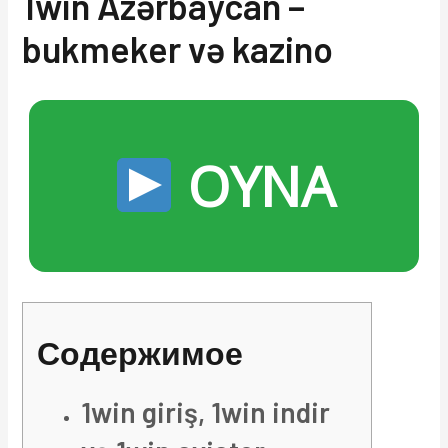
1win Azərbaycan –
bukmeker və kazino
OYNA
Содержимое
1win giriş, 1win indir