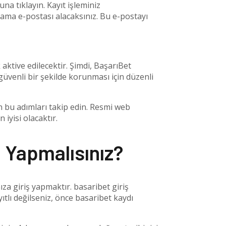
a tıklayın. Kayıt işleminiz
ama e-postası alacaksınız. Bu e-postayı
ktive edilecektir. Şimdi, BaşarıBet
 güvenli bir şekilde korunması için düzenli
in bu adımları takip edin. Resmi web
 iyisi olacaktır.
i Yapmalısınız?
ıza giriş yapmaktır. basaribet giriş
ayıtlı değilseniz, önce basaribet kaydı