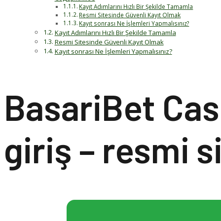
Kayıt Adımlarını Hızlı Bir Şekilde Tamamla
Resmi Sitesinde Güvenli Kayıt Olmak
Kayıt sonrası Ne İşlemleri Yapmalısınız?
Kayıt Adımlarını Hızlı Bir Şekilde Tamamla
Resmi Sitesinde Güvenli Kayıt Olmak
Kayıt sonrası Ne İşlemleri Yapmalısınız?
BasariBet Cas
giriş – resmi s