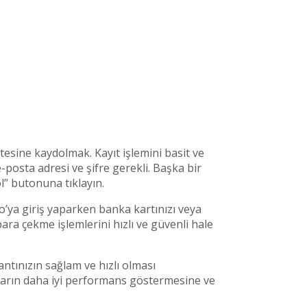
tesine kaydolmak. Kayıt işlemini basit ve
-posta adresi ve şifre gerekli. Başka bir
l” butonuna tıklayın.
o’ya giriş yaparken banka kartınızı veya
para çekme işlemlerini hızlı ve güvenli hale
ntınızın sağlam ve hızlı olması
ların daha iyi performans göstermesine ve