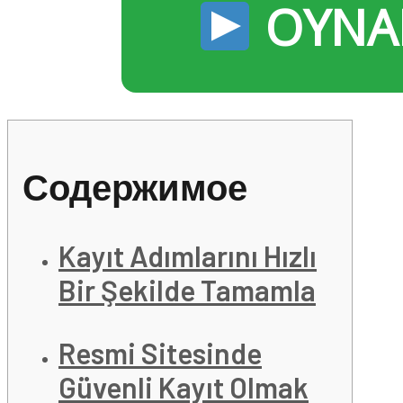
OYNA
Содержимое
Kayıt Adımlarını Hızlı
Bir Şekilde Tamamla
Resmi Sitesinde
Güvenli Kayıt Olmak