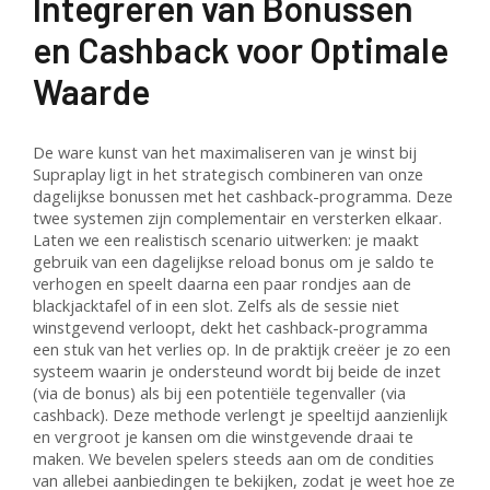
Integreren van Bonussen
en Cashback voor Optimale
Waarde
De ware kunst van het maximaliseren van je winst bij
Supraplay ligt in het strategisch combineren van onze
dagelijkse bonussen met het cashback-programma. Deze
twee systemen zijn complementair en versterken elkaar.
Laten we een realistisch scenario uitwerken: je maakt
gebruik van een dagelijkse reload bonus om je saldo te
verhogen en speelt daarna een paar rondjes aan de
blackjacktafel of in een slot. Zelfs als de sessie niet
winstgevend verloopt, dekt het cashback-programma
een stuk van het verlies op. In de praktijk creëer je zo een
systeem waarin je ondersteund wordt bij beide de inzet
(via de bonus) als bij een potentiële tegenvaller (via
cashback). Deze methode verlengt je speeltijd aanzienlijk
en vergroot je kansen om die winstgevende draai te
maken. We bevelen spelers steeds aan om de condities
van allebei aanbiedingen te bekijken, zodat je weet hoe ze