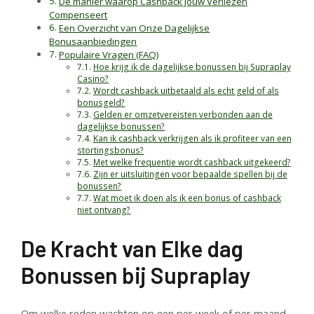
De manier waarop Cashback Jouw Verliezen
Compenseert
Een Overzicht van Onze Dagelijkse
Bonusaanbiedingen
Populaire Vragen (FAQ)
Hoe krijg ik de dagelijkse bonussen bij Supraplay
Casino?
Wordt cashback uitbetaald als echt geld of als
bonusgeld?
Gelden er omzetvereisten verbonden aan de
dagelijkse bonussen?
Kan ik cashback verkrijgen als ik profiteer van een
stortingsbonus?
Met welke frequentie wordt cashback uitgekeerd?
Zijn er uitsluitingen voor bepaalde spellen bij de
bonussen?
Wat moet ik doen als ik een bonus of cashback
niet ontvang?
De Kracht van Elke dag
Bonussen bij Supraplay
Om welke reden wachten op een per week of per maand