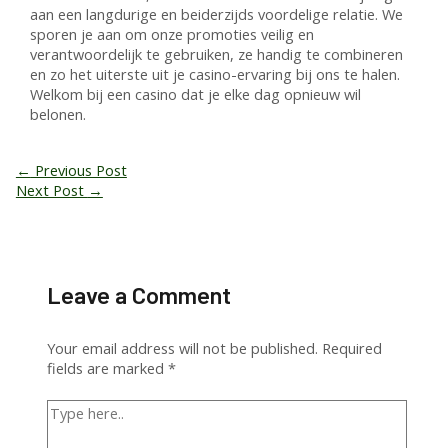
aan een langdurige en beiderzijds voordelige relatie. We
sporen je aan om onze promoties veilig en
verantwoordelijk te gebruiken, ze handig te combineren
en zo het uiterste uit je casino-ervaring bij ons te halen.
Welkom bij een casino dat je elke dag opnieuw wil
belonen.
Post
←
Previous Post
navigation
Next Post
→
Leave a Comment
Your email address will not be published.
Required
fields are marked
*
Type
here..