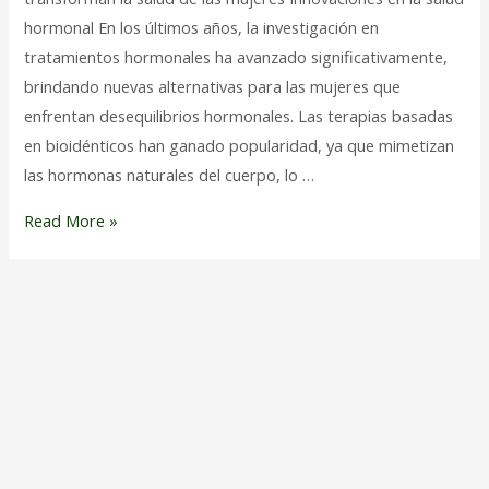
hormonal En los últimos años, la investigación en
tratamientos hormonales ha avanzado significativamente,
brindando nuevas alternativas para las mujeres que
enfrentan desequilibrios hormonales. Las terapias basadas
en bioidénticos han ganado popularidad, ya que mimetizan
las hormonas naturales del cuerpo, lo …
Novedades
Read More »
en
tratamientos
farmacéuticos
que
transforman
la
salud
de
las