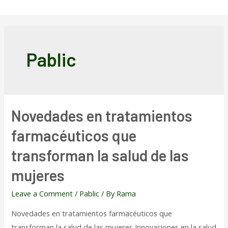
Skip
to
content
Pablic
Novedades en tratamientos
farmacéuticos que
transforman la salud de las
mujeres
Leave a Comment
/
Pablic
/ By
Rama
Novedades en tratamientos farmacéuticos que
transforman la salud de las mujeres Innovaciones en la salud