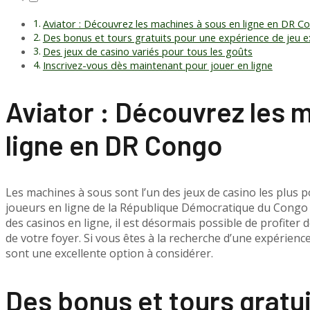
Aviator : Découvrez les machines à sous en ligne en DR C
Des bonus et tours gratuits pour une expérience de jeu e
Des jeux de casino variés pour tous les goûts
Inscrivez-vous dès maintenant pour jouer en ligne
Aviator : Découvrez les 
ligne en DR Congo
Les machines à sous sont l’un des jeux de casino les plus p
joueurs en ligne de la République Démocratique du Congo 
des casinos en ligne, il est désormais possible de profiter 
de votre foyer. Si vous êtes à la recherche d’une expérienc
sont une excellente option à considérer.
Des bonus et tours gratu