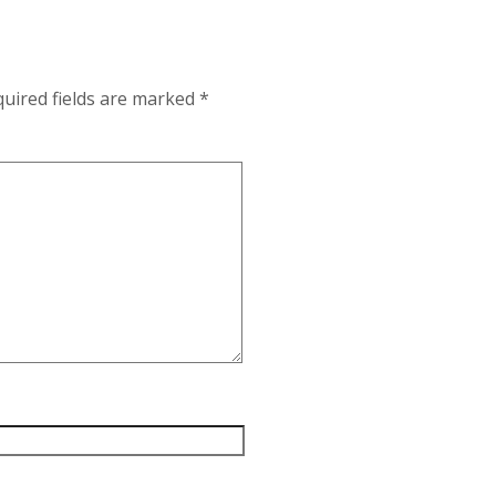
uired fields are marked
*