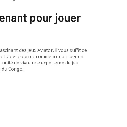
enant pour jouer
scinant des jeux Aviator, il vous suffit de
ite, et vous pourrez commencer à jouer en
unité de vivre une expérience de jeu
e du Congo.