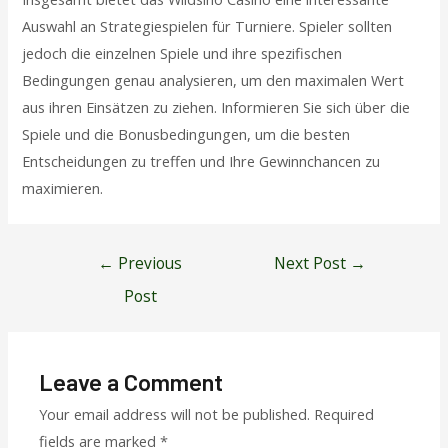
Auswahl an Strategiespielen für Turniere. Spieler sollten
jedoch die einzelnen Spiele und ihre spezifischen
Bedingungen genau analysieren, um den maximalen Wert
aus ihren Einsätzen zu ziehen. Informieren Sie sich über die
Spiele und die Bonusbedingungen, um die besten
Entscheidungen zu treffen und Ihre Gewinnchancen zu
maximieren.
Post
←
Previous
Next Post
→
navigation
Post
Leave a Comment
Your email address will not be published.
Required
fields are marked
*