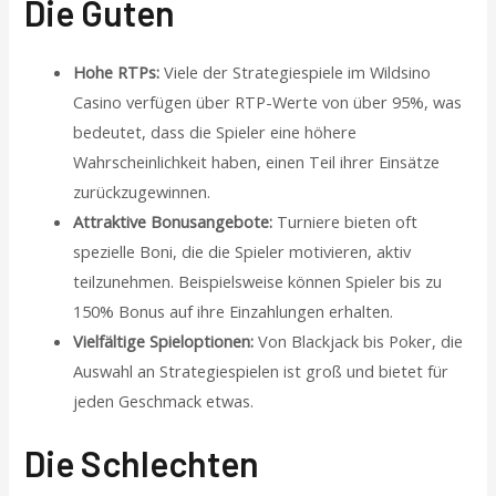
Die Guten
Hohe RTPs:
Viele der Strategiespiele im Wildsino
Casino verfügen über RTP-Werte von über 95%, was
bedeutet, dass die Spieler eine höhere
Wahrscheinlichkeit haben, einen Teil ihrer Einsätze
zurückzugewinnen.
Attraktive Bonusangebote:
Turniere bieten oft
spezielle Boni, die die Spieler motivieren, aktiv
teilzunehmen. Beispielsweise können Spieler bis zu
150% Bonus auf ihre Einzahlungen erhalten.
Vielfältige Spieloptionen:
Von Blackjack bis Poker, die
Auswahl an Strategiespielen ist groß und bietet für
jeden Geschmack etwas.
Die Schlechten