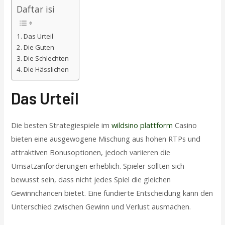
Daftar isi
Das Urteil
Die Guten
Die Schlechten
Die Hässlichen
Das Urteil
Die besten Strategiespiele im
wildsino plattform
Casino
bieten eine ausgewogene Mischung aus hohen RTPs und
attraktiven Bonusoptionen, jedoch variieren die
Umsatzanforderungen erheblich. Spieler sollten sich
bewusst sein, dass nicht jedes Spiel die gleichen
Gewinnchancen bietet. Eine fundierte Entscheidung kann den
Unterschied zwischen Gewinn und Verlust ausmachen.