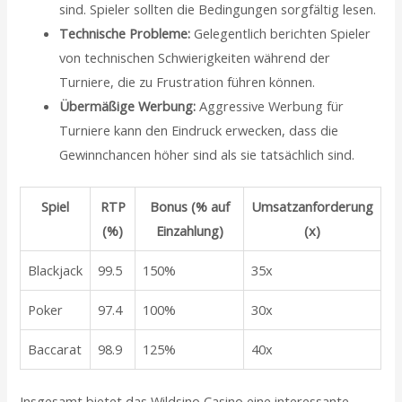
sind. Spieler sollten die Bedingungen sorgfältig lesen.
Technische Probleme:
Gelegentlich berichten Spieler
von technischen Schwierigkeiten während der
Turniere, die zu Frustration führen können.
Übermäßige Werbung:
Aggressive Werbung für
Turniere kann den Eindruck erwecken, dass die
Gewinnchancen höher sind als sie tatsächlich sind.
Spiel
RTP
Bonus (% auf
Umsatzanforderung
(%)
Einzahlung)
(x)
Blackjack
99.5
150%
35x
Poker
97.4
100%
30x
Baccarat
98.9
125%
40x
Insgesamt bietet das Wildsino Casino eine interessante