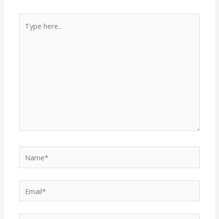
Type
here..
Name*
Email*