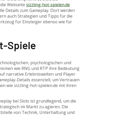
t die Webseite
sizzling-hot-spielen.de
lle Details zum Gameplay. Dort werden
dern auch Strategien und Tipps für die
Werkzeug für Einsteiger ebenso wie für
ot-Spiele
 technologischen, psychologischen und
anismen wie RNG und RTP ihre Bedeutung
uf narrative Erlebniswelten und Player
ameplay-Details essenziell, um Vertrauen
en wie sizzling-hot-spielen.de mit ihren
eplay bei Slots ist grundlegend, um die
trategisch im Markt zu agieren. Die
ttstelle von Technik, Unterhaltung und