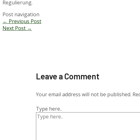
Regulierung.
Post navigation
←
Previous Post
Next Post
→
Leave a Comment
Your email address will not be published.
Req
Type here..