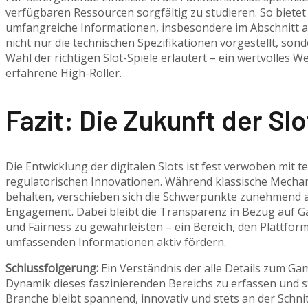
verfügbaren Ressourcen sorgfältig zu studieren. So biete
umfangreiche Informationen, insbesondere im Abschnitt a
nicht nur die technischen Spezifikationen vorgestellt, son
Wahl der richtigen Slot-Spiele erläutert – ein wertvolles 
erfahrene High-Roller.
Fazit: Die Zukunft der Sl
Die Entwicklung der digitalen Slots ist fest verwoben mit
regulatorischen Innovationen. Während klassische Mech
behalten, verschieben sich die Schwerpunkte zunehmend a
Engagement. Dabei bleibt die Transparenz in Bezug auf G
und Fairness zu gewährleisten – ein Bereich, den Plattform
umfassenden Informationen aktiv fördern.
Schlussfolgerung:
Ein Verständnis der alle Details zum Gam
Dynamik dieses faszinierenden Bereichs zu erfassen und s
Branche bleibt spannend, innovativ und stets an der Schni