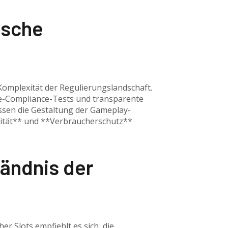
ische
Komplexität der Regulierungslandschaft.
e-Compliance-Tests und transparente
sen die Gestaltung der Gameplay-
grität** und **Verbraucherschutz**
tändnis der
er Slots empfiehlt es sich, die