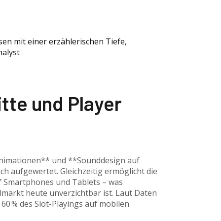
en mit einer erzählerischen Tiefe,
alyst
tte und Player
Animationen** und **Sounddesign auf
h aufgewertet. Gleichzeitig ermöglicht die
f Smartphones und Tablets – was
arkt heute unverzichtbar ist. Laut Daten
 60 % des Slot-Playings auf mobilen