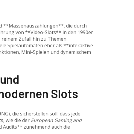
und **Massenauszahlungen**, die durch
ührung von **Video-Slots** in den 1990er
n reinem Zufall hin zu Themen,
ele Spielautomaten eher als **interaktive
nktionen, Mini-Spielen und dynamischem
 und
 modernen Slots
G), die sicherstellen soll, dass jede
s, wie die der
European Gaming and
nd Audits** zunehmend auch die