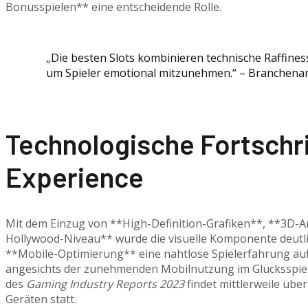
Bonusspielen** eine entscheidende Rolle.
„Die besten Slots kombinieren technische Raffiness
um Spieler emotional mitzunehmen.“ – Branchenan
Technologische Fortschri
Experience
Mit dem Einzug von **High-Definition-Grafiken**, **3D-
Hollywood-Niveau** wurde die visuelle Komponente deutlic
**Mobile-Optimierung** eine nahtlose Spielerfahrung au
angesichts der zunehmenden Mobilnutzung im Glücksspielm
des
Gaming Industry Reports 2023
findet mittlerweile über
Geräten statt.