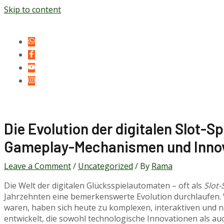
Skip to content
Die Evolution der digitalen Slot-Spi
Gameplay-Mechanismen und Inno
Leave a Comment
/
Uncategorized
/ By
Rama
Die Welt der digitalen Glücksspielautomaten – oft als
Slot-
Jahrzehnten eine bemerkenswerte Evolution durchlaufen. 
waren, haben sich heute zu komplexen, interaktiven und n
entwickelt, die sowohl technologische Innovationen als au