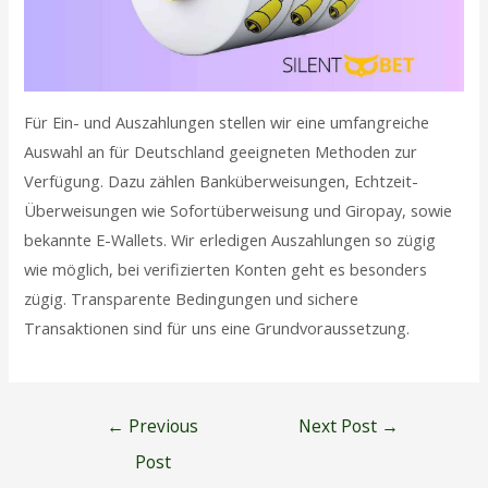
Für Ein- und Auszahlungen stellen wir eine umfangreiche
Auswahl an für Deutschland geeigneten Methoden zur
Verfügung. Dazu zählen Banküberweisungen, Echtzeit-
Überweisungen wie Sofortüberweisung und Giropay, sowie
bekannte E-Wallets. Wir erledigen Auszahlungen so zügig
wie möglich, bei verifizierten Konten geht es besonders
zügig. Transparente Bedingungen und sichere
Transaktionen sind für uns eine Grundvoraussetzung.
Post
←
Previous
Next Post
→
navigation
Post