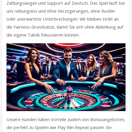
Zahlungswegen und Support auf Deutsch. Das Spiel läuft bei
uns reibungslos und ohne Verzögerungen, ohne Ruckler
oder unerwartete Unterbrechungen. Wir bleiben strikt an
die Fairness-Grundsätze, damit Sie sich ohne Ablenkung auf
die eigene Taktik fokussieren können.
Unsere Kunden haben Vorteile zudem von Bonusangeboten,
die perfekt zu Spielen wie Play Win Repeat passen. Ein