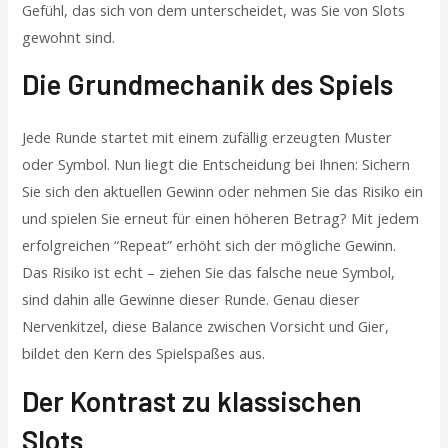
Gefühl, das sich von dem unterscheidet, was Sie von Slots
gewohnt sind.
Die Grundmechanik des Spiels
Jede Runde startet mit einem zufällig erzeugten Muster
oder Symbol. Nun liegt die Entscheidung bei Ihnen: Sichern
Sie sich den aktuellen Gewinn oder nehmen Sie das Risiko ein
und spielen Sie erneut für einen höheren Betrag? Mit jedem
erfolgreichen “Repeat” erhöht sich der mögliche Gewinn.
Das Risiko ist echt – ziehen Sie das falsche neue Symbol,
sind dahin alle Gewinne dieser Runde. Genau dieser
Nervenkitzel, diese Balance zwischen Vorsicht und Gier,
bildet den Kern des Spielspaßes aus.
Der Kontrast zu klassischen
Slots