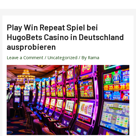
Skip
to
content
Play Win Repeat Spiel bei
HugoBets Casino in Deutschland
ausprobieren
Leave a Comment
/
Uncategorized
/ By
Rama