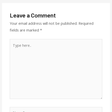
Leave a Comment
Your email address will not be published.
Required
fields are marked
*
Type
here..
Name*