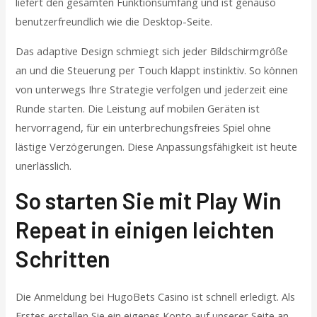
liefert den gesamten Funktionsumfang und ist genauso
benutzerfreundlich wie die Desktop-Seite.
Das adaptive Design schmiegt sich jeder Bildschirmgröße
an und die Steuerung per Touch klappt instinktiv. So können
von unterwegs Ihre Strategie verfolgen und jederzeit eine
Runde starten. Die Leistung auf mobilen Geräten ist
hervorragend, für ein unterbrechungsfreies Spiel ohne
lästige Verzögerungen. Diese Anpassungsfähigkeit ist heute
unerlässlich.
So starten Sie mit Play Win
Repeat in einigen leichten
Schritten
Die Anmeldung bei HugoBets Casino ist schnell erledigt. Als
Erstes erstellen Sie ein eigenes Konto auf unserer Seite an.