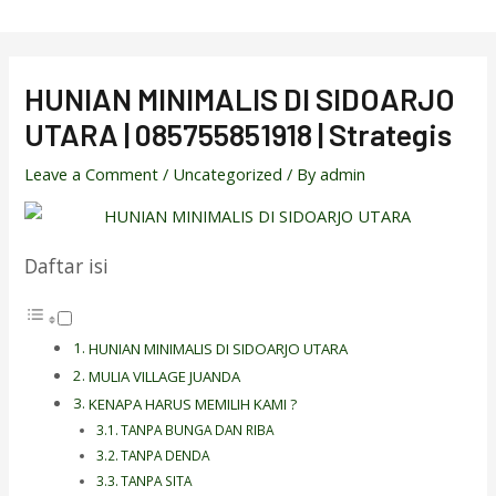
Skip
to
content
HUNIAN MINIMALIS DI SIDOARJO
UTARA | 085755851918 | Strategis
Leave a Comment
/
Uncategorized
/ By
admin
Daftar isi
HUNIAN MINIMALIS DI SIDOARJO UTARA
MULIA VILLAGE JUANDA
KENAPA HARUS MEMILIH KAMI ?
TANPA BUNGA DAN RIBA
TANPA DENDA
TANPA SITA