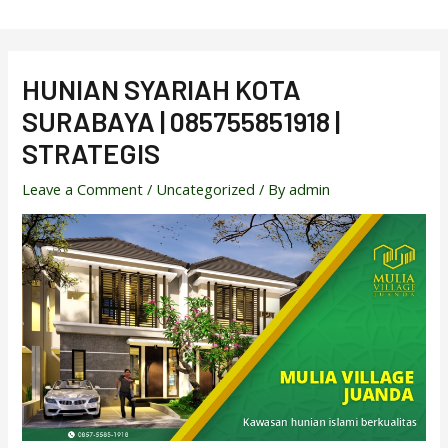
Skip
to
content
HUNIAN SYARIAH KOTA
SURABAYA | 085755851918 |
STRATEGIS
Leave a Comment
/
Uncategorized
/ By
admin