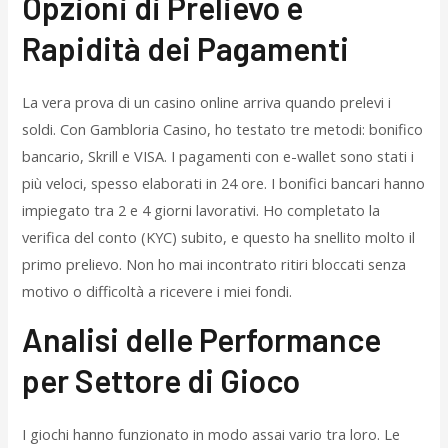
Opzioni di Prelievo e
Rapidità dei Pagamenti
La vera prova di un casino online arriva quando prelevi i
soldi. Con Gambloria Casino, ho testato tre metodi: bonifico
bancario, Skrill e VISA. I pagamenti con e-wallet sono stati i
più veloci, spesso elaborati in 24 ore. I bonifici bancari hanno
impiegato tra 2 e 4 giorni lavorativi. Ho completato la
verifica del conto (KYC) subito, e questo ha snellito molto il
primo prelievo. Non ho mai incontrato ritiri bloccati senza
motivo o difficoltà a ricevere i miei fondi.
Analisi delle Performance
per Settore di Gioco
I giochi hanno funzionato in modo assai vario tra loro. Le