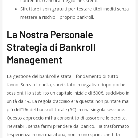
contenuti, o ancora meglio inesistenti.
Sfruttare i spin gratuiti per testare titoli inediti senza
mettere a rischio il proprio bankroll.
La Nostra Personale
Strategia di Bankroll
Management
La gestione del bankroll è stata il fondamento di tutto
l’anno. Senza di quella, sarei stato in negativo dopo poche
sessioni. Ho stabilito un capitale iniziale di 500€, suddiviso in
unità da 1€. La regola d’acciaio era questa: non puntare mai
più dell’1% del bankroll totale (5€) in una singola sessione.
Questo approccio mi ha consentito di assorbire le perdite,
inevitabili, senza farmi prendere dal panico. Ha trasformato
l’esperienza in una maratona, non in uno sprint che ti fa