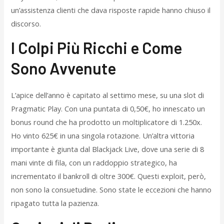
un’assistenza clienti che dava risposte rapide hanno chiuso il
discorso.
I Colpi Più Ricchi e Come
Sono Avvenute
L’apice dell’anno è capitato al settimo mese, su una slot di
Pragmatic Play. Con una puntata di 0,50€, ho innescato un
bonus round che ha prodotto un moltiplicatore di 1.250x.
Ho vinto 625€ in una singola rotazione. Un’altra vittoria
importante è giunta dal Blackjack Live, dove una serie di 8
mani vinte di fila, con un raddoppio strategico, ha
incrementato il bankroll di oltre 300€. Questi exploit, però,
non sono la consuetudine. Sono state le eccezioni che hanno
ripagato tutta la pazienza.