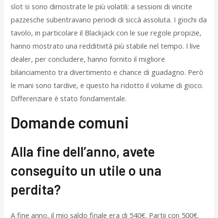
slot si sono dimostrate le più volatili: a sessioni di vincite
pazzesche subentravano periodi di siccà assoluta. I giochi da
tavolo, in particolare il Blackjack con le sue regole propizie,
hanno mostrato una redditività più stabile nel tempo. I live
dealer, per concludere, hanno fornito il migliore
bilanciamento tra divertimento e chance di guadagno. Però
le mani sono tardive, e questo ha ridotto il volume di gioco.
Differenziare è stato fondamentale.
Domande comuni
Alla fine dell’anno, avete
conseguito un utile o una
perdita?
A fine anno, il mio saldo finale era di 540€. Partii con 500€.