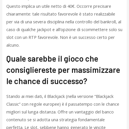
Questo implica un utile netto di 40€. Occorre precisare
chiaramente: tale risultato favorevole è stato realizzabile
per via di una severa disciplina nella controllo del bankroll, al
caso di qualche jackpot e all’opzione di scommettere solo su
slot con un RTP favorevole. Non è un successo certo per
alcuno.
Quale sarebbe il gioco che
consigliereste per massimizzare
le chance di successo?
Stando ai miei dati, il Blackjack (nella versione “Blackjack
Classic” con regole europee) è il passatempo con le chance
migliori sul lunga distanza. Offre un vantaggio del banco
contenuto se si adotta una strategia fondamentale
perfetta. Le slot, sebbene hanno generato le vincite