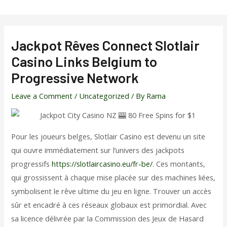
Skip
to
content
Jackpot Rêves Connect Slotlair
Casino Links Belgium to
Progressive Network
Leave a Comment
/
Uncategorized
/ By
Rama
Pour les joueurs belges, Slotlair Casino est devenu un site
qui ouvre immédiatement sur l’univers des jackpots
progressifs
https://slotlaircasino.eu/fr-be/
. Ces montants,
qui grossissent à chaque mise placée sur des machines liées,
symbolisent le rêve ultime du jeu en ligne. Trouver un accès
sûr et encadré à ces réseaux globaux est primordial. Avec
sa licence délivrée par la Commission des Jeux de Hasard