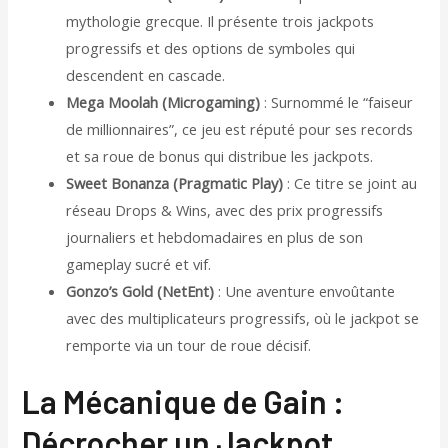
mythologie grecque. Il présente trois jackpots
progressifs et des options de symboles qui
descendent en cascade.
Mega Moolah (Microgaming)
: Surnommé le “faiseur
de millionnaires”, ce jeu est réputé pour ses records
et sa roue de bonus qui distribue les jackpots.
Sweet Bonanza (Pragmatic Play)
: Ce titre se joint au
réseau Drops & Wins, avec des prix progressifs
journaliers et hebdomadaires en plus de son
gameplay sucré et vif.
Gonzo’s Gold (NetEnt)
: Une aventure envoûtante
avec des multiplicateurs progressifs, où le jackpot se
remporte via un tour de roue décisif.
La Mécanique de Gain :
Décrocher un Jackpot