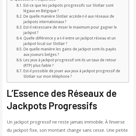
Est-ce que les jackpots progressifs sur Slotlair sont
légaux en Belgique ?
De quelle manière Slotlair accède-t-il aux réseaux de
jackpots internationaux ?
Est-il nécessaire de miser le maximum pour gagner le
jackpot ?
Quelle différence y a-t-il entre un jackpot réseau et un
jackpot local sur Slotlair ?
De quelle manière les gains de jackpot sont-ils payés
aux joueurs belges ?
Les jeux à jackpot progressif ont-ils un taux de retour
(RTP) plus faible ?
Est-il possible de jouer aux jeux à jackpot progressif de
Slotlair sur mon téléphone ?
L’Essence des Réseaux de
Jackpots Progressifs
Un jackpot progressif ne reste jamais immobile. À l’inverse
du jackpot fixe, son montant change sans cesse. Une petite