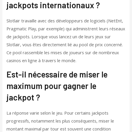
jackpots internationaux ?
Slotlair travaille avec des développeurs de logiciels (NetEnt,
Pragmatic Play, par exemple) qui administrent leurs réseaux
de jackpots. Lorsque vous lancez un de leurs jeux sur
Slotlair, vous êtes directement lié au pool de prix concerné.
Ce pool rassemble les mises de joueurs sur de nombreux
casinos en ligne à travers le monde.
Est-il nécessaire de miser le
maximum pour gagner le
jackpot ?
La réponse varie selon le jeu. Pour certains jackpots
progressifs, notamment les plus conséquents, miser le
montant maximal par tour est souvent une condition