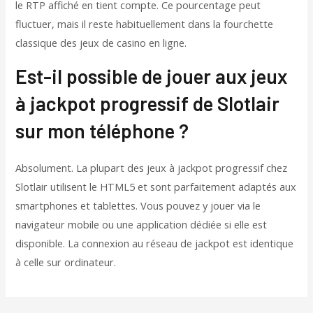
le RTP affiché en tient compte. Ce pourcentage peut
fluctuer, mais il reste habituellement dans la fourchette
classique des jeux de casino en ligne.
Est-il possible de jouer aux jeux
à jackpot progressif de Slotlair
sur mon téléphone ?
Absolument. La plupart des jeux à jackpot progressif chez
Slotlair utilisent le HTML5 et sont parfaitement adaptés aux
smartphones et tablettes. Vous pouvez y jouer via le
navigateur mobile ou une application dédiée si elle est
disponible. La connexion au réseau de jackpot est identique
à celle sur ordinateur.