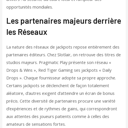
opportunités mondiales.
Les partenaires majeurs derrière
les Réseaux
La nature des réseaux de jackpots repose entièrement des
partenaires éditeurs. Chez Slotlair, on retrouve des titres de
studios majeurs. Pragmatic Play présente son réseau «
Drops & Wins », Red Tiger Gaming ses jackpots « Daily
Drops ». Chaque fournisseur adopte sa propre approche.
Certains jackpots se déclenchent de façon totalement
aléatoire, d’autres exigent d’atteindre un écran de bonus
précis. Cette diversité de partenaires procure une variété
d’expériences et de rythmes de gains, qui correspondront
aux attentes des joueurs patients comme à celles des
amateurs de sensations fortes.