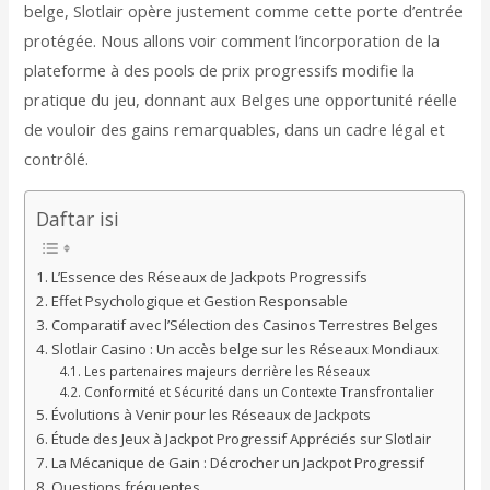
belge, Slotlair opère justement comme cette porte d’entrée
protégée. Nous allons voir comment l’incorporation de la
plateforme à des pools de prix progressifs modifie la
pratique du jeu, donnant aux Belges une opportunité réelle
de vouloir des gains remarquables, dans un cadre légal et
contrôlé.
Daftar isi
L’Essence des Réseaux de Jackpots Progressifs
Effet Psychologique et Gestion Responsable
Comparatif avec l’Sélection des Casinos Terrestres Belges
Slotlair Casino : Un accès belge sur les Réseaux Mondiaux
Les partenaires majeurs derrière les Réseaux
Conformité et Sécurité dans un Contexte Transfrontalier
Évolutions à Venir pour les Réseaux de Jackpots
Étude des Jeux à Jackpot Progressif Appréciés sur Slotlair
La Mécanique de Gain : Décrocher un Jackpot Progressif
Questions fréquentes