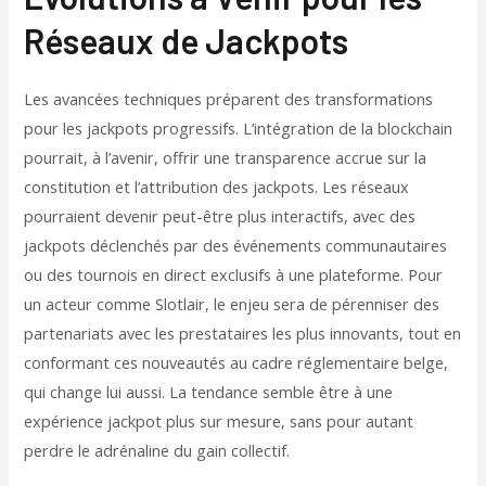
Réseaux de Jackpots
Les avancées techniques préparent des transformations
pour les jackpots progressifs. L’intégration de la blockchain
pourrait, à l’avenir, offrir une transparence accrue sur la
constitution et l’attribution des jackpots. Les réseaux
pourraient devenir peut-être plus interactifs, avec des
jackpots déclenchés par des événements communautaires
ou des tournois en direct exclusifs à une plateforme. Pour
un acteur comme Slotlair, le enjeu sera de pérenniser des
partenariats avec les prestataires les plus innovants, tout en
conformant ces nouveautés au cadre réglementaire belge,
qui change lui aussi. La tendance semble être à une
expérience jackpot plus sur mesure, sans pour autant
perdre le adrénaline du gain collectif.