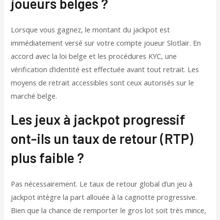
joueurs belges ?
Lorsque vous gagnez, le montant du jackpot est
immédiatement versé sur votre compte joueur Slotlair. En
accord avec la loi belge et les procédures KYC, une
vérification d’identité est effectuée avant tout retrait. Les
moyens de retrait accessibles sont ceux autorisés sur le
marché belge.
Les jeux à jackpot progressif
ont-ils un taux de retour (RTP)
plus faible ?
Pas nécessairement. Le taux de retour global d’un jeu à
jackpot intègre la part allouée à la cagnotte progressive.
Bien que la chance de remporter le gros lot soit très mince,