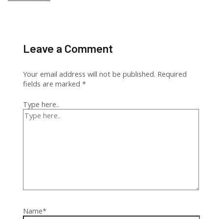
Leave a Comment
Your email address will not be published.
Required
fields are marked
*
Type here..
Name*