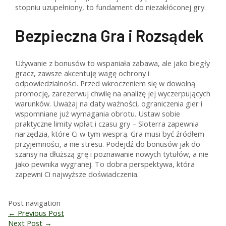
stopniu uzupełniony, to fundament do niezakłóconej gry.
Bezpieczna Gra i Rozsądek
Używanie z bonusów to wspaniała zabawa, ale jako biegły
gracz, zawsze akcentuję wagę ochrony i
odpowiedzialności. Przed wkroczeniem się w dowolną
promocję, zarezerwuj chwilę na analizę jej wyczerpujących
warunków. Uważaj na daty ważności, ograniczenia gier i
wspomniane już wymagania obrotu. Ustaw sobie
praktyczne limity wpłat i czasu gry – Sloterra zapewnia
narzędzia, które Ci w tym wesprą. Gra musi być źródłem
przyjemności, a nie stresu. Podejdź do bonusów jak do
szansy na dłuższą grę i poznawanie nowych tytułów, a nie
jako pewnika wygranej. To dobra perspektywa, która
zapewni Ci najwyższe doświadczenia.
Post navigation
←
Previous Post
Next Post
→