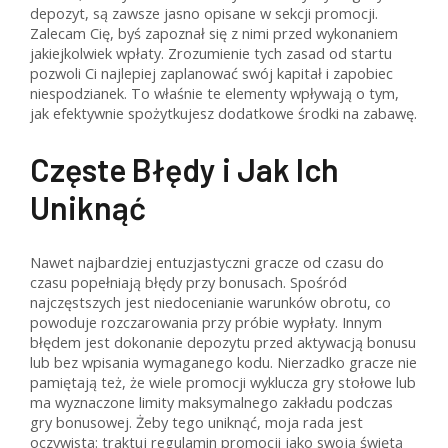
depozyt, są zawsze jasno opisane w sekcji promocji.
Zalecam Cię, byś zapoznał się z nimi przed wykonaniem
jakiejkolwiek wpłaty. Zrozumienie tych zasad od startu
pozwoli Ci najlepiej zaplanować swój kapitał i zapobiec
niespodzianek. To właśnie te elementy wpływają o tym,
jak efektywnie spożytkujesz dodatkowe środki na zabawę.
Częste Błędy i Jak Ich
Uniknąć
Nawet najbardziej entuzjastyczni gracze od czasu do
czasu popełniają błędy przy bonusach. Spośród
najczęstszych jest niedocenianie warunków obrotu, co
powoduje rozczarowania przy próbie wypłaty. Innym
błędem jest dokonanie depozytu przed aktywacją bonusu
lub bez wpisania wymaganego kodu. Nierzadko gracze nie
pamiętają też, że wiele promocji wyklucza gry stołowe lub
ma wyznaczone limity maksymalnego zakładu podczas
gry bonusowej. Żeby tego uniknąć, moja rada jest
oczywista: traktuj regulamin promocji jako swoją świętą