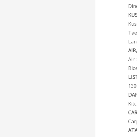
Din
KUS
Kus
Tae
Lan
AIR
Air
Bio
LIS
1300
DA
Kit
CA
Car
ATA