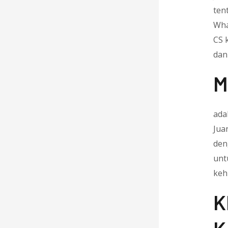
ten
Wha
CS 
dan
M
ada
Jua
den
unt
keh
K