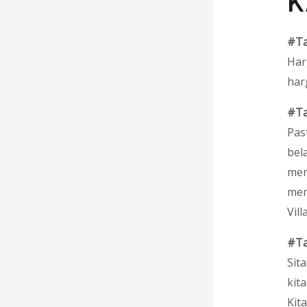
K
#Ta
Har
har
#Ta
Pas
bel
mem
mem
Vill
#Ta
Sit
kit
Kit