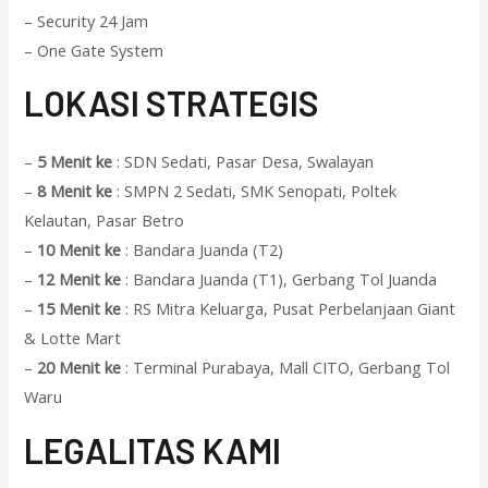
– Security 24 Jam
– One Gate System
L
OKASI STRATEGIS
–
5 Menit ke
: SDN Sedati, Pasar Desa, Swalayan
–
8 Menit ke
: SMPN 2 Sedati, SMK Senopati, Poltek
Kelautan, Pasar Betro
–
10 Menit ke
: Bandara Juanda (T2)
–
12 Menit ke
: Bandara Juanda (T1), Gerbang Tol Juanda
–
15 Menit ke
: RS Mitra Keluarga, Pusat Perbelanjaan Giant
& Lotte Mart
–
20 Menit ke
: Terminal Purabaya, Mall CITO, Gerbang Tol
Waru
L
EGALITAS KAMI