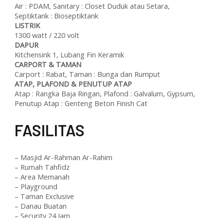
Air : PDAM, Sanitary : Closet Duduk atau Setara,
Septiktank : Bioseptiktank
LISTRIK
1300 watt / 220 volt
DAPUR
Kitchensink 1, Lubang Fin Keramik
CARPORT & TAMAN
Carport : Rabat, Taman : Bunga dan Rumput
ATAP, PLAFOND & PENUTUP ATAP
Atap : Rangka Baja Ringan, Plafond : Galvalum, Gypsum,
Penutup Atap : Genteng Beton Finish Cat
F
ASILITAS
– Masjid Ar-Rahman Ar-Rahim
– Rumah Tahfidz
– Area Memanah
– Playground
– Taman Exclusive
– Danau Buatan
– Security 24 Jam