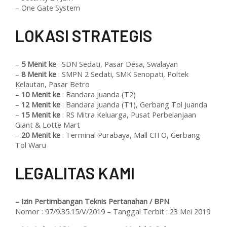
– One Gate System
L
OKASI STRATEGIS
–
5 Menit ke
: SDN Sedati, Pasar Desa, Swalayan
–
8 Menit ke
: SMPN 2 Sedati, SMK Senopati, Poltek
Kelautan, Pasar Betro
–
10 Menit ke
: Bandara Juanda (T2)
–
12 Menit ke
: Bandara Juanda (T1), Gerbang Tol Juanda
–
15 Menit ke
: RS Mitra Keluarga, Pusat Perbelanjaan
Giant & Lotte Mart
–
20 Menit ke
: Terminal Purabaya, Mall CITO, Gerbang
Tol Waru
L
EGALITAS KAMI
– Izin Pertimbangan Teknis Pertanahan / BPN
Nomor : 97/9.35.15/V/2019 – Tanggal Terbit : 23 Mei 2019