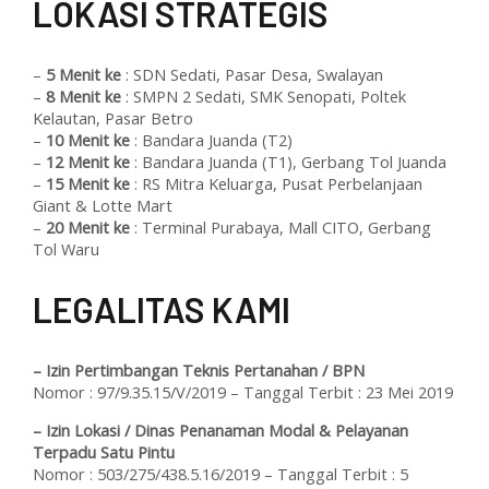
L
OKASI STRATEGIS
–
5 Menit ke
: SDN Sedati, Pasar Desa, Swalayan
–
8 Menit ke
: SMPN 2 Sedati, SMK Senopati, Poltek
Kelautan, Pasar Betro
–
10 Menit ke
: Bandara Juanda (T2)
–
12 Menit ke
: Bandara Juanda (T1), Gerbang Tol Juanda
–
15 Menit ke
: RS Mitra Keluarga, Pusat Perbelanjaan
Giant & Lotte Mart
–
20 Menit ke
: Terminal Purabaya, Mall CITO, Gerbang
Tol Waru
L
EGALITAS KAMI
– Izin Pertimbangan Teknis Pertanahan / BPN
Nomor : 97/9.35.15/V/2019 – Tanggal Terbit : 23 Mei 2019
– Izin Lokasi / Dinas Penanaman Modal & Pelayanan
Terpadu Satu Pintu
Nomor : 503/275/438.5.16/2019 – Tanggal Terbit : 5