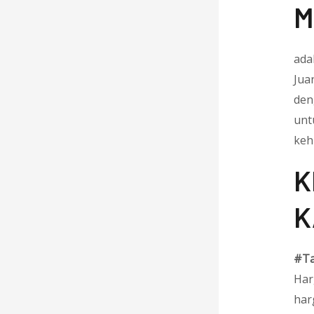
M
ada
Jua
den
unt
keh
K
K
#Ta
Har
har