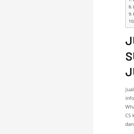
J
S
J
Jua
inf
Wha
CS 
dan