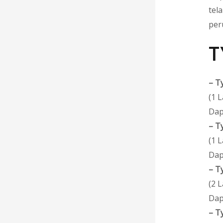
tel
per
T
–
T
(1 
Dap
–
T
(1 
Dap
–
T
(2 
Dap
–
T