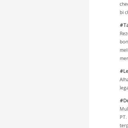
che
bi c
#Ta
Rez
bon
mel
men
#Le
Alh
lega
#De
Mul
PT.
ter