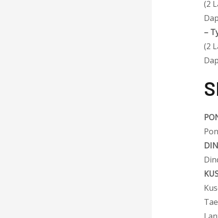
(2 
Dap
–
T
(2 
Dap
S
PON
Pon
DI
Din
KUS
Kus
Tae
Lan