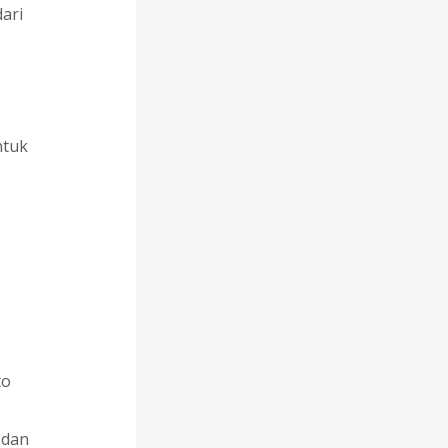
ari
ntuk
to
 dan