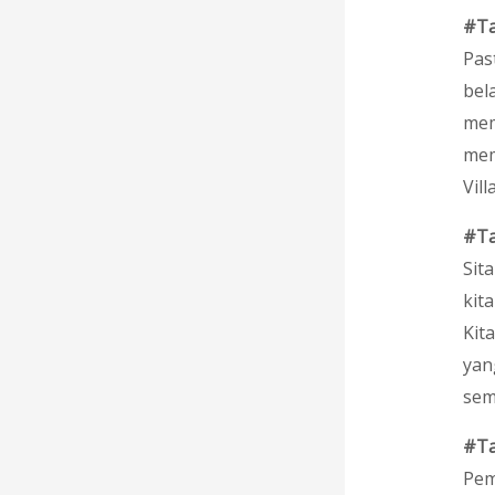
#Ta
Pas
bel
mem
mem
Vill
#Ta
Sit
kit
Kit
yang
sem
#Ta
Pem