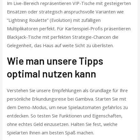
Im Live-Bereich repräsentieren VIP-Tische mit gesteigerten
Einsätzen oder strategisch anspruchsvolle Varianten wie
“Lightning Roulette” (Evolution) mit zufälligen
Multiplikatoren perfekt. Für Kartenspiel-Profis präsentieren
Blackjack-Tische mit perfekten Strategie-Chancen die
Gelegenheit, das Haus auf weite Sicht zu überlisten.
Wie man unsere Tipps
optimal nutzen kann
Verstehen Sie unsere Empfehlungen als Grundlage für Ihre
persönliche Erkundungsreise bei Gambiva. Starten Sie mit
dem Demo-Modus, um neue Spielautomaten gefahrlos zu
entdecken. So testen Sie Funktionen und Eigenschaften,
ohne echtes Geld einzusetzen. Halten Sie fest, welche
Spielarten Ihnen am besten Spaß machen.