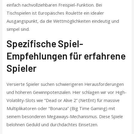
einfach nachvollziehbaren Freispiel-Funktion. Bei
Tischspielen ist Europäisches Roulette ein idealer
Ausgangspunkt, da die Wettmöglichkeiten eindeutig und
simpel sind.
Spezifische Spiel-
Empfehlungen für erfahrene
Spieler
Versierte Spieler suchen schwierigeren Herausforderungen
und höheren Gewinnpotenzialen. Hier schlagen wir vor High-
Volatility-Slots wie “Dead or Alive 2” (NetEnt) für massive
Multiplikatoren oder “Bonanza” (Big Time Gaming) mit
seinem besonderen Megaways-Mechanismus. Diese Spiele
belohnen Geduld und durchdachtes Einsetzen.