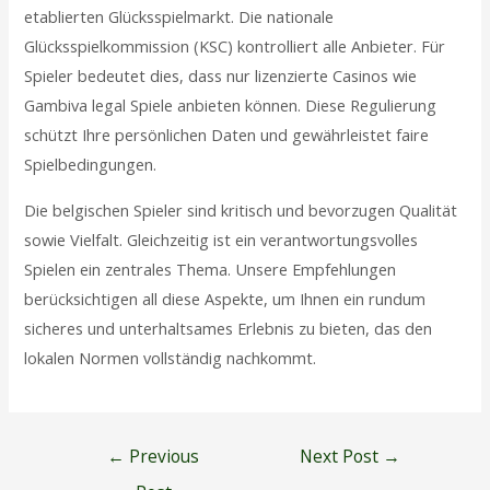
etablierten Glücksspielmarkt. Die nationale
Glücksspielkommission (KSC) kontrolliert alle Anbieter. Für
Spieler bedeutet dies, dass nur lizenzierte Casinos wie
Gambiva legal Spiele anbieten können. Diese Regulierung
schützt Ihre persönlichen Daten und gewährleistet faire
Spielbedingungen.
Die belgischen Spieler sind kritisch und bevorzugen Qualität
sowie Vielfalt. Gleichzeitig ist ein verantwortungsvolles
Spielen ein zentrales Thema. Unsere Empfehlungen
berücksichtigen all diese Aspekte, um Ihnen ein rundum
sicheres und unterhaltsames Erlebnis zu bieten, das den
lokalen Normen vollständig nachkommt.
Post
←
Previous
Next Post
→
navigation