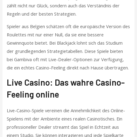
zählt nicht nur Glück, sondern auch das Verständnis der
Regeln und der besten Strategien.
Spieler aus Belgien schätzen oft die europäische Version des
Roulettes mit nur einer Null, da sie eine bessere
Gewinnquote bietet. Bei Blackjack lohnt sich das Studium
der grundlegenden Strategietabellen. Diese Spiele bieten
bei Gambiva oft mit Live-Dealer-Optionen zur Verfügung,
die ein echtes Casino-Feeling direkt nach Hause übertragen.
Live Casino: Das wahre Casino-
Feeling online
Live-Casino-Spiele vereinen die Annehmlichkeit des Online-
Spielens mit der Ambiente eines realen Casinotisches. Ein
professioneller Dealer streamt das Spiel in Echtzeit aus
einem Studio. Sie können interagieren und jede Spielkarte