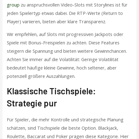
group
zu anspruchsvollen Video-Slots mit Storylines ist für
jeden Spielertyp etwas dabei. Die RTP-Werte (Return to
Player) variieren, bieten aber klare Transparenz.
Wir empfehlen, auf Slots mit progressiven Jackpots oder
Spiele mit Bonus-Freispielen zu achten. Diese Features
steigern die Spannung und bieten weitere Gewinnchancen.
Achten Sie immer auf die Volatilität: Geringe Volatilität
bedeutet häufige kleine Gewinne, hoch seltener, aber
potenziell größere Auszahlungen.
Klassische Tischspiele:
Strategie pur
Für Spieler, die mehr Kontrolle und strategische Planung
schätzen, sind Tischspiele die beste Option. Blackjack,
Roulette, Baccarat und Poker prägen diese Kategorie. Hier