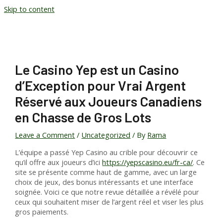
Skip to content
Le Casino Yep est un Casino
d’Exception pour Vrai Argent
Réservé aux Joueurs Canadiens
en Chasse de Gros Lots
Leave a Comment
/
Uncategorized
/ By
Rama
L’équipe a passé Yep Casino au crible pour découvrir ce
qu’il offre aux joueurs d’ici
https://yepscasino.eu/fr-ca/
. Ce
site se présente comme haut de gamme, avec un large
choix de jeux, des bonus intéressants et une interface
soignée. Voici ce que notre revue détaillée a révélé pour
ceux qui souhaitent miser de l’argent réel et viser les plus
gros paiements.