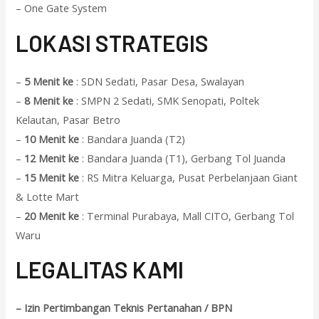
– One Gate System
L
OKASI STRATEGIS
–
5 Menit ke
: SDN Sedati, Pasar Desa, Swalayan
–
8 Menit ke
: SMPN 2 Sedati, SMK Senopati, Poltek
Kelautan, Pasar Betro
–
10 Menit ke
: Bandara Juanda (T2)
–
12 Menit ke
: Bandara Juanda (T1), Gerbang Tol Juanda
–
15 Menit ke
: RS Mitra Keluarga, Pusat Perbelanjaan Giant
& Lotte Mart
–
20 Menit ke
: Terminal Purabaya, Mall CITO, Gerbang Tol
Waru
L
EGALITAS KAMI
– Izin Pertimbangan Teknis Pertanahan / BPN