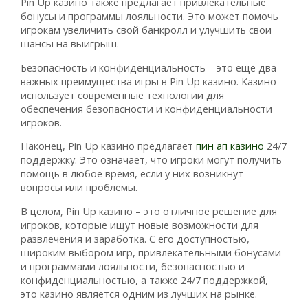
Pin Up казино также предлагает привлекательные
бонусы и программы лояльности. Это может помочь
игрокам увеличить свой банкролл и улучшить свои
шансы на выигрыш.
Безопасность и конфиденциальность – это еще два
важных преимущества игры в Pin Up казино. Казино
использует современные технологии для
обеспечения безопасности и конфиденциальности
игроков.
Наконец, Pin Up казино предлагает
пин ап казино
24/7
поддержку. Это означает, что игроки могут получить
помощь в любое время, если у них возникнут
вопросы или проблемы.
В целом, Pin Up казино – это отличное решение для
игроков, которые ищут новые возможности для
развлечения и заработка. С его доступностью,
широким выбором игр, привлекательными бонусами
и программами лояльности, безопасностью и
конфиденциальностью, а также 24/7 поддержкой,
это казино является одним из лучших на рынке.