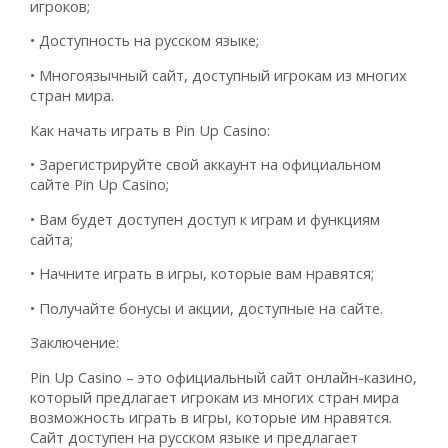
игроков;
• Доступность на русском языке;
• Многоязычный сайт, доступный игрокам из многих
стран мира.
Как начать играть в Pin Up Casino:
• Зарегистрируйте свой аккаунт на официальном
сайте Pin Up Casino;
• Вам будет доступен доступ к играм и функциям
сайта;
• Начните играть в игры, которые вам нравятся;
• Получайте бонусы и акции, доступные на сайте.
Заключение:
Pin Up Casino – это официальный сайт онлайн-казино,
который предлагает игрокам из многих стран мира
возможность играть в игры, которые им нравятся.
Сайт доступен на русском языке и предлагает