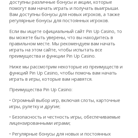
доступны различные бонусы и акции, которые
помогут вам начать играть и получать выигрыши.
Вам доступны бонусы для новых игроков, а также
регулярные бонусы для постоянных игроков.
Если вы ищете официальный сайт Pin Up Casino, то
вы можете быть уверены, что вы находитесь в
правильном месте. Мы рекомендуем вам начать
играть на этом сайте, чтобы испытать все
преимущества и функции Pin Up Casino.
Ниже мы рассмотрим некоторые из преимуществ и
функций Pin Up Casino, чтобы помочь вам начать
играть в игры, которые вам нравятся.
Преимущества Pin Up Casino:
• Огромный выбор игр, включая слоты, карточные
игры, рулетку и другие;
• Безопасность и честность игры, обеспечиваемые
лицензированными играми;
• Регулярные бонусы для новых и постоянных