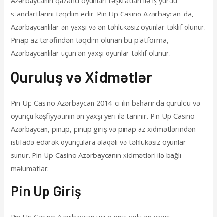
Azərbaycanın qazancı oyunları təşkilatları ilə iş yurdu
standartlarını təqdim edir. Pin Up Casino Azərbaycan-da,
Azərbaycanlılar ən yaxşı və ən təhlükəsiz oyunlar təklif olunur.
Pinap az tərəfindən təqdim olunan bu platforma,
Azərbaycanlılar üçün ən yaxşı oyunlar təklif olunur.
Quruluş və Xidmətlər
Pin Up Casino Azərbaycan 2014-ci ilin baharında quruldu və
oyunçu kəşfiyyətinin ən yaxşı yeri ilə tanınır. Pin Up Casino
Azərbaycan, pinup, pinup giriş və pinap az xidmətlərindən
istifadə edərək oyunçulara əlaqəli və təhlükəsiz oyunlar
sunur. Pin Up Casino Azərbaycanın xidmətləri ilə bağlı
məlumatlar:
Pin Up Giriş
Pin Up Casino Azərbaycan üçün giriş yolu ən yaxşı