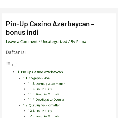
Skip
to
content
Pin-Up Casino Azərbaycan –
bonus indi
Leave a Comment
/
Uncategorized
/ By
Rama
Daftar isi
Pin Up Casino Azərbaycan
Содержимое
Quruluş və Xidmətlər
Pin Up Giriş
Pinap Az Xidməti
Qeydiyyat və Oyunlar
Quruluş və Xidmətlər
Pin Up Giriş
Pinap Az Xidməti