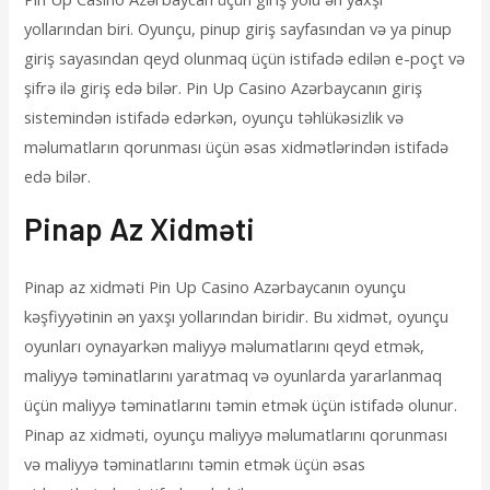
yollarından biri. Oyunçu, pinup giriş sayfasından və ya pinup
giriş sayasından qeyd olunmaq üçün istifadə edilən e-poçt və
şifrə ilə giriş edə bilər. Pin Up Casino Azərbaycanın giriş
sistemindən istifadə edərkən, oyunçu təhlükəsizlik və
məlumatların qorunması üçün əsas xidmətlərindən istifadə
edə bilər.
Pinap Az Xidməti
Pinap az xidməti Pin Up Casino Azərbaycanın oyunçu
kəşfiyyətinin ən yaxşı yollarından biridir. Bu xidmət, oyunçu
oyunları oynayarkən maliyyə məlumatlarını qeyd etmək,
maliyyə təminatlarını yaratmaq və oyunlarda yararlanmaq
üçün maliyyə təminatlarını təmin etmək üçün istifadə olunur.
Pinap az xidməti, oyunçu maliyyə məlumatlarını qorunması
və maliyyə təminatlarını təmin etmək üçün əsas