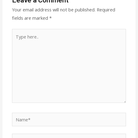
Your email address will not be published.
Required
fields are marked
*
Type
here..
Name*
Email*