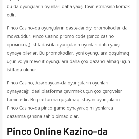
bu da oyunçuların oyunları daha yaxşı təyin etməsinə kömək
edir.
Pinco Casino-da oyunçuların dəstəkləndiyi promokodlar da
mövcuddur. Pinco Casino promo code (pinco casino
промокод) istifadəsi ilə oyunçuların oyunları daha yaxşı
oynayə bilərlər. Bu promokodlar, yeni oyunçulara qoşulmaq
üçün və ya mevcut oyunçulara daha çox qazancı almaq üçün
istifadə olunur.
Pinco Casino, Azərbaycan-da oyunçuların oyunları
oynayacağı ideal platforma çevirmək üçün çox çərçivələr
təmin edir. Bu platforma qoşulmaq istəyən oyunçuların
Pinco Casino-da pinco game oynayaraq milyonlarca
qazanma şansına sahib olmaq olar.
Pinco Online Kazino-da