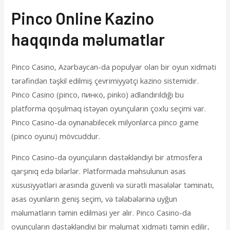
Pinco Online Kazino
haqqında məlumatlar
Pinco Casino, Azərbaycan-da populyar olan bir oyun xidməti
tərəfindən təşkil edilmiş çevrimiyyətçi kazino sistemidır.
Pinco Casino (pinco, пинко, pinko) adlandırıldığı bu
platforma qoşulmaq istəyən oyunçuların çoxlu seçimi var.
Pinco Casino-da oynanabilecek milyonlarca pinco game
(pinco oyunu) mövcuddur.
Pinco Casino-da oyunçuların dəstəkləndiyi bir atmosfera
qarşınıq edə bilərlər. Platformada məhsulunun əsas
xüsusiyyətləri arasında güvenli və sürətli məsələlər təminatı,
əsas oyunların geniş seçim, və tələbələrinə uyğun
məlumatların təmin edilməsi yer alır. Pinco Casino-da
oyunçuların dəstəkləndiyi bir məlumat xidməti təmin edilir,