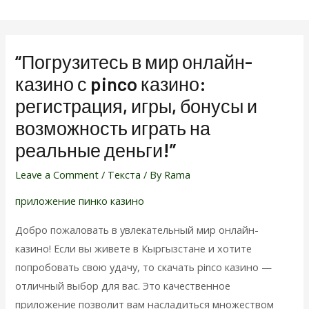
Skip
to
content
“Погрузитесь в мир онлайн-
казино с pinco казино:
регистрация, игры, бонусы и
возможность играть на
реальные деньги!”
Leave a Comment
/
Текста
/ By
Rama
приложение пинко казино
Добро пожаловать в увлекательный мир онлайн-
казино! Если вы живете в Кыргызстане и хотите
попробовать свою удачу, то скачать pinco казино —
отличный выбор для вас. Это качественное
приложение позволит вам насладиться множеством