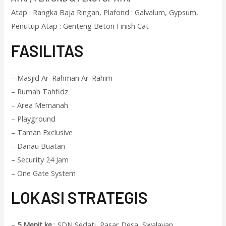
Atap : Rangka Baja Ringan, Plafond : Galvalum, Gypsum,
Penutup Atap : Genteng Beton Finish Cat
F
ASILITAS
– Masjid Ar-Rahman Ar-Rahim
– Rumah Tahfidz
– Area Memanah
– Playground
– Taman Exclusive
– Danau Buatan
– Security 24 Jam
– One Gate System
L
OKASI STRATEGIS
–
5 Menit ke
: SDN Sedati, Pasar Desa, Swalayan