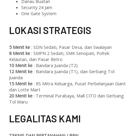
Danau Buatan
Security 24 Jam
One Gate System
L
OKASI STRATEGIS
5 Menit ke
: SDN Sedati, Pasar Desa, dan Swalayan
8 Menit ke
: SMPN 2 Sedati, SMK Senopati, Poltek
Kelautan, dan Pasar Betro
10 Menit ke
: Bandara Juanda (T2)
12 Menit ke
: Bandara Juanda (T1), dan Gerbang Tol
Juanda
15 Menit ke
: RS Mitra Keluarga, Pusat Perbelanjaan Giant
dan Lotte Mart
20 Menit ke
: Terminal Purabaya, Mall CITO dan Gerbang
Tol Waru
L
EGALITAS KAMI
TEKNIS DAN PERTANAHAN / BPN.