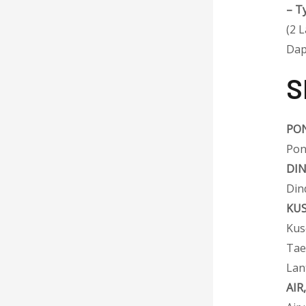
–
T
(2 
Dap
S
PON
Pon
DI
Din
KUS
Kus
Tae
Lan
AIR