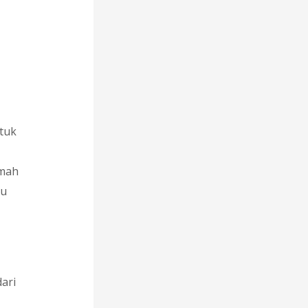
tuk
umah
tu
ari