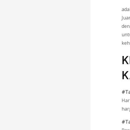
ada
Jua
den
unt
keh
K
K
#Ta
Har
har
#Ta