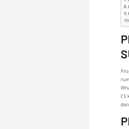
P
S
Pro
rum
Wha
CS 
dan
P