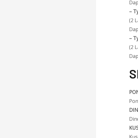
Dap
–
T
(2 
Dap
–
T
(2 
Dap
S
PON
Pon
DI
Din
KUS
Kus