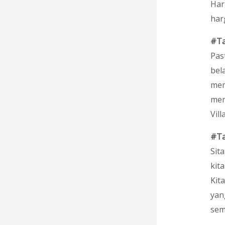
Har
har
#Ta
Pas
bel
mem
mem
Vill
#Ta
Sit
kit
Kit
yang
sem