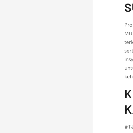
S
Pro
MUL
ter
ser
ins
unt
keh
K
K
#Ta