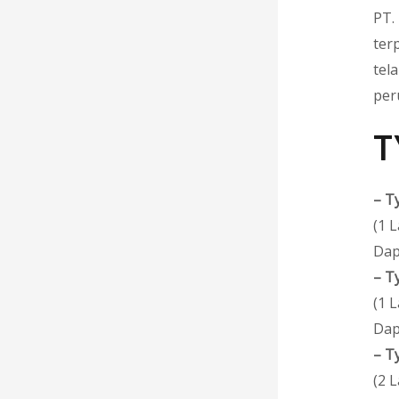
PT.
ter
tel
per
T
–
T
(1 
Dap
–
T
(1 
Dap
–
T
(2 