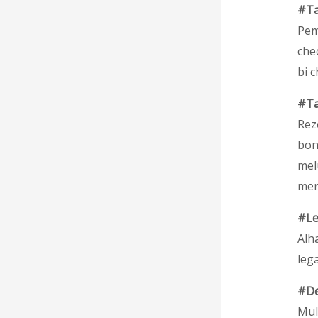
#Ta
Pem
che
bi c
#Ta
Rez
bon
mel
men
#Le
Alh
lega
#De
Mul