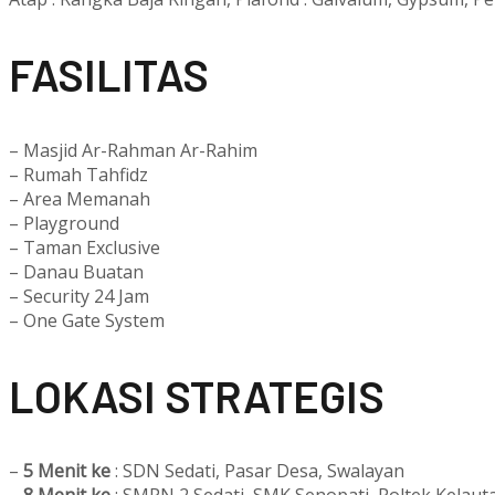
F
ASILITAS
– Masjid Ar-Rahman Ar-Rahim
– Rumah Tahfidz
– Area Memanah
– Playground
– Taman Exclusive
– Danau Buatan
– Security 24 Jam
– One Gate System
L
OKASI STRATEGIS
–
5 Menit ke
: SDN Sedati, Pasar Desa, Swalayan
–
8 Menit ke
: SMPN 2 Sedati, SMK Senopati, Poltek Kelaut