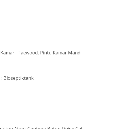
N
u Kamar : Taewood, Pintu Kamar Mandi :
 : Bioseptiktank
enutup Atap : Genteng Beton Finish Cat