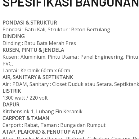
SPESIFIKASI BANGUNA
PONDASI & STRUKTUR
Pondasi : Batu Kali, Struktur : Beton Bertulang
DINDING
Dinding : Batu Bata Merah Pres
KUSEN, PINTU & JENDELA
Kusen : Aluminium, Pintu Utama : Panel Engineering, Pint
PVC,
Lantai : Keramik 60cm x 60cm
AIR, SANITARY & SEPTIKTANK
Air : PDAM, Sanitary : Closet Duduk atau Setara, Septiktank
LISTRIK
1300 watt / 220 volt
DAPUR
Kitchensink 1, Lubang Fin Keramik
CARPORT & TAMAN
Carport : Rabat, Taman : Bunga dan Rumput
ATAP, PLAFOND & PENUTUP ATAP
Atap : Rangka Baja Ringan, Plafond : Galvalum, Gypsum, P