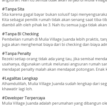
angsuran. Nah itu semua tidak akan terjadi di Mulia Villag
#Tanpa Sita
Sita karena gagal bayar bukan solusif tapi menyengsarak
Kita sebagai pemilik rumah tidak akan senang saat tiba-tib
diambil alih oleh pihak ke 3. Nah itu semua juga tidak akan 
#Tanpa BI Checking
Pembelian rumah di Mulia Village Juanda lebih praktis, tanp
juga akan menghemat biaya dari bi checking dan biaya admi
#Tanpa Penalty
Rezeki setiap orang tidak ada yang tau, jika semisal menda
usahanya, digunakan untuk melunasi angsuran rumah sang
mendapat penalty malah akan mendapat potongan. Enak 
#Legalitas Lengkap
Alhamdulillah, Mulia Village Juanda sudah lengkap dari segi
khawatir lagi loh.
#Developer Terpercaya
Mulia Village Juanda adalah perumahan yang dibangun ole