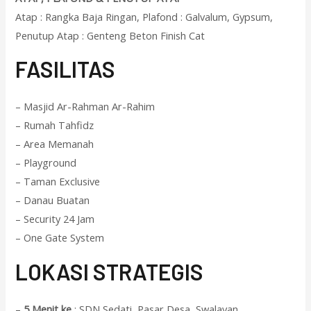
Atap : Rangka Baja Ringan, Plafond : Galvalum, Gypsum,
Penutup Atap : Genteng Beton Finish Cat
F
ASILITAS
– Masjid Ar-Rahman Ar-Rahim
– Rumah Tahfidz
– Area Memanah
– Playground
– Taman Exclusive
– Danau Buatan
– Security 24 Jam
– One Gate System
L
OKASI STRATEGIS
–
5 Menit ke
: SDN Sedati, Pasar Desa, Swalayan