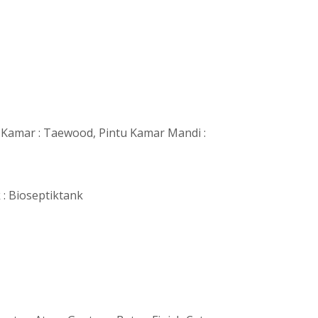
N
u Kamar : Taewood, Pintu Kamar Mandi :
 : Bioseptiktank