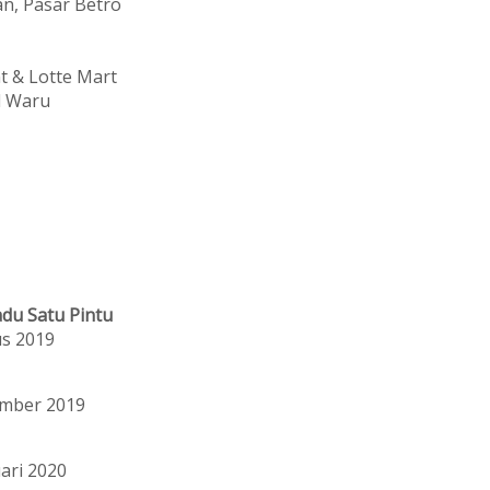
an, Pasar Betro
t & Lotte Mart
l Waru
du Satu Pintu
us 2019
ember 2019
ari 2020