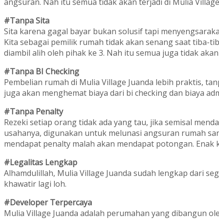
angsuran. Nah itu semua tidak akan terjadi di Mulia Villag
#Tanpa Sita
Sita karena gagal bayar bukan solusif tapi menyengsarak
Kita sebagai pemilik rumah tidak akan senang saat tiba-tib
diambil alih oleh pihak ke 3. Nah itu semua juga tidak akan 
#Tanpa BI Checking
Pembelian rumah di Mulia Village Juanda lebih praktis, tanp
juga akan menghemat biaya dari bi checking dan biaya admi
#Tanpa Penalty
Rezeki setiap orang tidak ada yang tau, jika semisal menda
usahanya, digunakan untuk melunasi angsuran rumah sang
mendapat penalty malah akan mendapat potongan. Enak 
#Legalitas Lengkap
Alhamdulillah, Mulia Village Juanda sudah lengkap dari segi
khawatir lagi loh.
#Developer Terpercaya
Mulia Village Juanda adalah perumahan yang dibangun ole