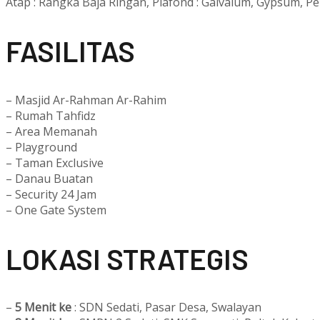
Atap : Rangka Baja Ringan, Plafond : Galvalum, Gypsum, P
F
ASILITAS
– Masjid Ar-Rahman Ar-Rahim
– Rumah Tahfidz
– Area Memanah
– Playground
– Taman Exclusive
– Danau Buatan
– Security 24 Jam
– One Gate System
L
OKASI STRATEGIS
–
5 Menit ke
: SDN Sedati, Pasar Desa, Swalayan