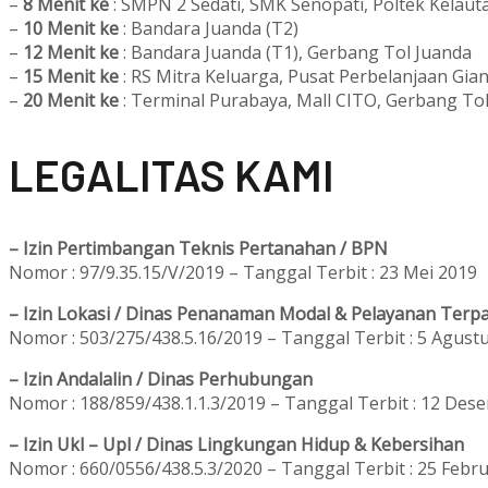
–
8 Menit ke
: SMPN 2 Sedati, SMK Senopati, Poltek Kelaut
–
10 Menit ke
: Bandara Juanda (T2)
–
12 Menit ke
: Bandara Juanda (T1), Gerbang Tol Juanda
–
15 Menit ke
: RS Mitra Keluarga, Pusat Perbelanjaan Gian
–
20 Menit ke
: Terminal Purabaya, Mall CITO, Gerbang To
L
EGALITAS KAMI
– Izin Pertimbangan Teknis Pertanahan / BPN
Nomor : 97/9.35.15/V/2019 – Tanggal Terbit : 23 Mei 2019
– Izin Lokasi / Dinas Penanaman Modal & Pelayanan Terpa
Nomor : 503/275/438.5.16/2019 – Tanggal Terbit : 5 Agust
– Izin Andalalin / Dinas Perhubungan
Nomor : 188/859/438.1.1.3/2019 – Tanggal Terbit : 12 Des
– Izin Ukl – Upl / Dinas Lingkungan Hidup & Kebersihan
Nomor : 660/0556/438.5.3/2020 – Tanggal Terbit : 25 Febru