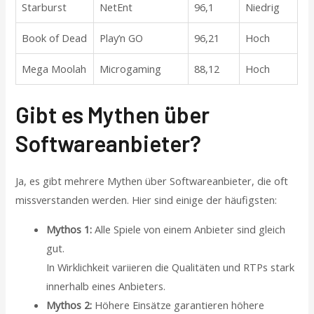
Starburst
NetEnt
96,1
Niedrig
Book of Dead
Play’n GO
96,21
Hoch
Mega Moolah
Microgaming
88,12
Hoch
Gibt es Mythen über
Softwareanbieter?
Ja, es gibt mehrere Mythen über Softwareanbieter, die oft
missverstanden werden. Hier sind einige der häufigsten:
Mythos 1:
Alle Spiele von einem Anbieter sind gleich
gut.
In Wirklichkeit variieren die Qualitäten und RTPs stark
innerhalb eines Anbieters.
Mythos 2:
Höhere Einsätze garantieren höhere