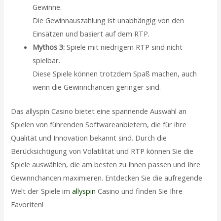
Gewinne.
Die Gewinnauszahlung ist unabhängig von den
Einsätzen und basiert auf dem RTP.
Mythos 3:
Spiele mit niedrigem RTP sind nicht
spielbar.
Diese Spiele können trotzdem Spaß machen, auch
wenn die Gewinnchancen geringer sind.
Das allyspin Casino bietet eine spannende Auswahl an
Spielen von führenden Softwareanbietern, die für ihre
Qualität und Innovation bekannt sind. Durch die
Berücksichtigung von Volatilität und RTP können Sie die
Spiele auswählen, die am besten zu Ihnen passen und Ihre
Gewinnchancen maximieren. Entdecken Sie die aufregende
Welt der Spiele im
allyspin
Casino und finden Sie Ihre
Favoriten!