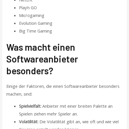
Play’n GO
Microgaming
Evolution Gaming
Big Time Gaming
Was macht einen
Softwareanbieter
besonders?
Einige der Faktoren, die einen Softwareanbieter besonders
machen, sind:
Spielvielfalt:
Anbieter mit einer breiten Palette an
Spielen ziehen mehr Spieler an.
Volatilität:
Die Volatilität gibt an, wie oft und wie viel