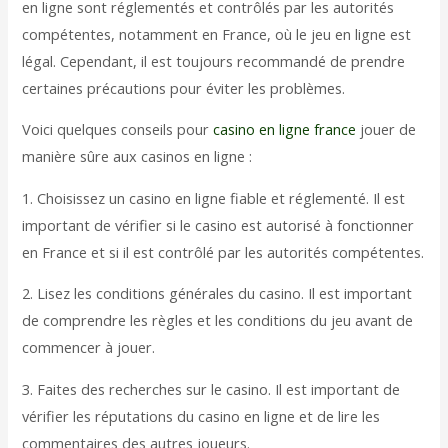
en ligne sont réglementés et contrôlés par les autorités
compétentes, notamment en France, où le jeu en ligne est
légal. Cependant, il est toujours recommandé de prendre
certaines précautions pour éviter les problèmes.
Voici quelques conseils pour
casino en ligne france
jouer de
manière sûre aux casinos en ligne :
1. Choisissez un casino en ligne fiable et réglementé. Il est
important de vérifier si le casino est autorisé à fonctionner
en France et si il est contrôlé par les autorités compétentes.
2. Lisez les conditions générales du casino. Il est important
de comprendre les règles et les conditions du jeu avant de
commencer à jouer.
3. Faites des recherches sur le casino. Il est important de
vérifier les réputations du casino en ligne et de lire les
commentaires des autres joueurs.