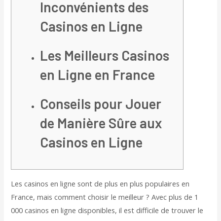
Inconvénients des
Casinos en Ligne
Les Meilleurs Casinos
en Ligne en France
Conseils pour Jouer
de Manière Sûre aux
Casinos en Ligne
Les casinos en ligne sont de plus en plus populaires en
France, mais comment choisir le meilleur ? Avec plus de 1
000 casinos en ligne disponibles, il est difficile de trouver le