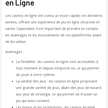
en Ligne
Les casinos en ligne ont connu un essor rapide ces dernières
années, offrant une expérience de jeu en ligne sécurisée et
variée. Cependant, il est important de prendre en compte
les avantages et les inconvénients de ces plateformes avant
de les utiliser.
Avantages :
La flexibilité : les casinos en ligne sont accessibles à
tout moment et depuis n’importe où, ce qui permet
de jouer à votre rythme.
La variété des jeux : les casinos en ligne proposent
une grande variété de jeux, allant des jeux de hasard
aux jeux de stratégie, ce qui permet de trouver un
jeu qui vous convient.
Les bonus et les promotions : les casinos en ligne