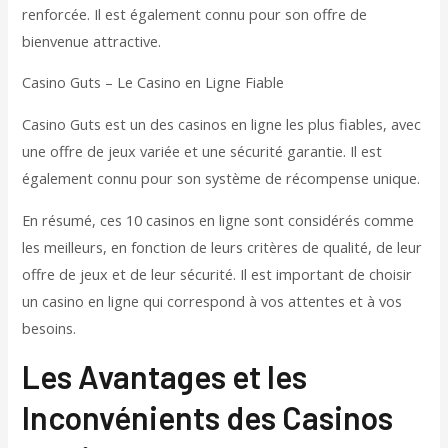
renforcée. Il est également connu pour son offre de
bienvenue attractive.
Casino Guts – Le Casino en Ligne Fiable
Casino Guts est un des casinos en ligne les plus fiables, avec
une offre de jeux variée et une sécurité garantie. Il est
également connu pour son système de récompense unique.
En résumé, ces 10 casinos en ligne sont considérés comme
les meilleurs, en fonction de leurs critères de qualité, de leur
offre de jeux et de leur sécurité. Il est important de choisir
un casino en ligne qui correspond à vos attentes et à vos
besoins.
Les Avantages et les
Inconvénients des Casinos