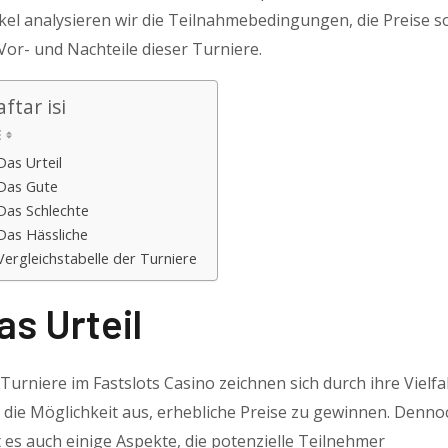
ikel analysieren wir die Teilnahmebedingungen, die Preise s
 Vor- und Nachteile dieser Turniere.
ftar isi
Das Urteil
Das Gute
Das Schlechte
Das Hässliche
Vergleichstabelle der Turniere
as Urteil
 Turniere im Fastslots Casino zeichnen sich durch ihre Vielfa
 die Möglichkeit aus, erhebliche Preise zu gewinnen. Denno
t es auch einige Aspekte, die potenzielle Teilnehmer