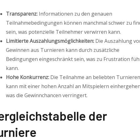
Transparenz:
Informationen zu den genauen
Teilnahmebedingungen können manchmal schwer zu fin
sein, was potenzielle Teilnehmer verwirren kann.
Limitierte Auszahlungsmöglichkeiten:
Die Auszahlung vo
Gewinnen aus Turnieren kann durch zusätzliche
Bedingungen eingeschränkt sein, was zu Frustration füh
kann.
Hohe Konkurrenz:
Die Teilnahme an beliebten Turniere
kann mit einer hohen Anzahl an Mitspielern einhergehen
was die Gewinnchancen verringert.
ergleichstabelle der
urniere