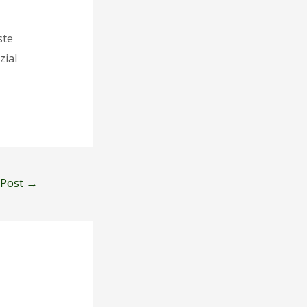
ste
zial
 Post
→