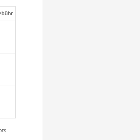
ebühr
ots