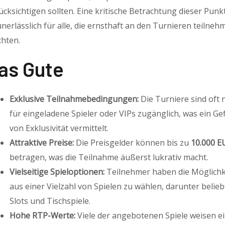
ücksichtigen sollten. Eine kritische Betrachtung dieser Punk
 unerlässlich für alle, die ernsthaft an den Turnieren teilneh
hten.
as Gute
Exklusive Teilnahmebedingungen:
Die Turniere sind oft 
für eingeladene Spieler oder VIPs zugänglich, was ein Ge
von Exklusivität vermittelt.
Attraktive Preise:
Die Preisgelder können bis zu
10.000 E
betragen, was die Teilnahme äußerst lukrativ macht.
Vielseitige Spieloptionen:
Teilnehmer haben die Möglichk
aus einer Vielzahl von Spielen zu wählen, darunter belieb
Slots und Tischspiele.
Hohe RTP-Werte:
Viele der angebotenen Spiele weisen e