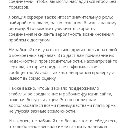
соединении, чтобы вы могли насладиться игрой без
тормозов.
Локация сервера также играет значительную роль:
выбирайте зеркало, расположенное ближе к вашему
региону. Это поможет увеличить скорость
соединения и снизить вероятность возникновения
проблем с доступом.
Не забывайте изучать отзывы других пользователей
о конкретных зеркалах. Это даст вам понимание их
надёжности и производительности. Рассматривайте
зеркала, которые предлагает официальное
сообщество Vavada, так как они прошли проверку и
имеют высокую оценку.
Также важно, чтобы зеркало поддерживало
стабильное соединение и рабочие функции сайта,
включая бонусы и акции. Это позволит вам
воспользоваться всеми преимуществами платформы,
не упуская важные возможности.
И наконец, не забывайте о безопасности. Убедитесь,
что выбранное зеркало имеет защиту данных и