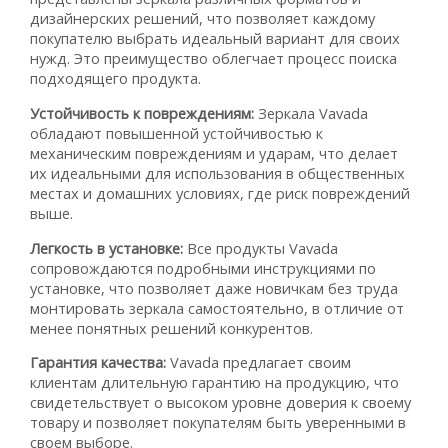
дизайнерских решений, что позволяет каждому
покупателю выбрать идеальный вариант для своих
нужд. Это преимущество облегчает процесс поиска
подходящего продукта.
Устойчивость к повреждениям:
Зеркала Vavada
обладают повышенной устойчивостью к
механическим повреждениям и ударам, что делает
их идеальными для использования в общественных
местах и домашних условиях, где риск повреждений
выше.
Легкость в установке:
Все продукты Vavada
сопровождаются подробными инструкциями по
установке, что позволяет даже новичкам без труда
монтировать зеркала самостоятельно, в отличие от
менее понятных решений конкурентов.
Гарантия качества:
Vavada предлагает своим
клиентам длительную гарантию на продукцию, что
свидетельствует о высоком уровне доверия к своему
товару и позволяет покупателям быть уверенными в
своем выборе.