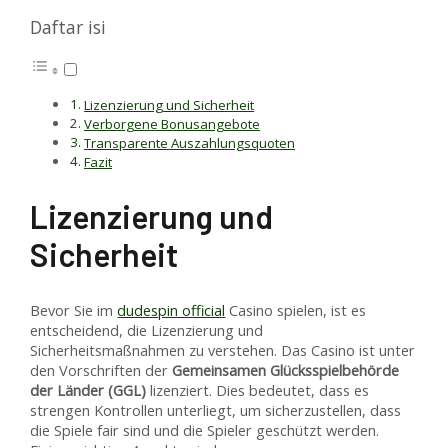
Daftar isi
Lizenzierung und Sicherheit
Verborgene Bonusangebote
Transparente Auszahlungsquoten
Fazit
Lizenzierung und
Sicherheit
Bevor Sie im
dudespin official
Casino spielen, ist es
entscheidend, die Lizenzierung und
Sicherheitsmaßnahmen zu verstehen. Das Casino ist unter
den Vorschriften der
Gemeinsamen Glücksspielbehörde
der Länder (GGL)
lizenziert. Dies bedeutet, dass es
strengen Kontrollen unterliegt, um sicherzustellen, dass
die Spiele fair sind und die Spieler geschützt werden.