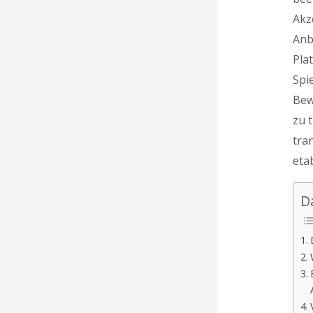
Akz
Anb
Plat
Spi
Bew
zu t
tra
eta
Da