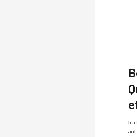
B
Q
e
In 
auf