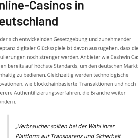
nline-Casinos in
eutschland
 der sich entwickelnden Gesetzgebung und zunehmender
eptanz digitaler Glücksspiele ist davon auszugehen, dass di
ulierungen noch strenger werden. Anbieter wie Cashwin Ca
zen bereits auf höchste Standards, um den deutschen Markt
hhaltig zu bedienen. Gleichzeitig werden technologische
ovationen, wie blockchainbasierte Transaktionen und noch
herere Authentifizierungsverfahren, die Branche weiter
ändern.
„Verbraucher sollten bei der Wahl ihrer
Plattform auf Transparenz und Sicherheit