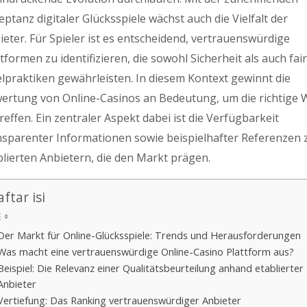
eptanz digitaler Glücksspiele wächst auch die Vielfalt der
ieter. Für Spieler ist es entscheidend, vertrauenswürdige
tformen zu identifizieren, die sowohl Sicherheit als auch fai
elpraktiken gewährleisten. In diesem Kontext gewinnt die
ertung von Online-Casinos an Bedeutung, um die richtige 
reffen. Ein zentraler Aspekt dabei ist die Verfügbarkeit
nsparenter Informationen sowie beispielhafter Referenzen 
blierten Anbietern, die den Markt prägen.
ftar isi
Der Markt für Online-Glücksspiele: Trends und Herausforderungen
Was macht eine vertrauenswürdige Online-Casino Plattform aus?
Beispiel: Die Relevanz einer Qualitätsbeurteilung anhand etablierter
Anbieter
Vertiefung: Das Ranking vertrauenswürdiger Anbieter