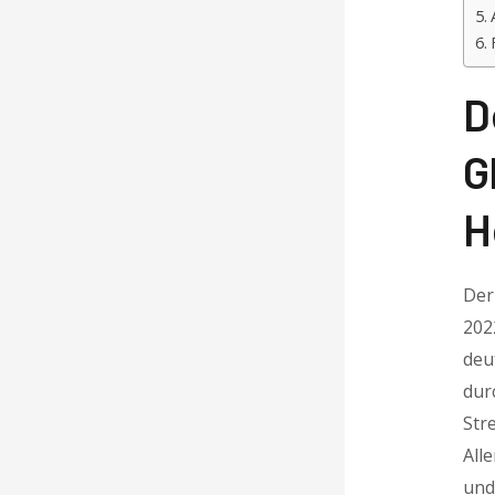
D
G
H
Der
202
deu
dur
Str
All
und