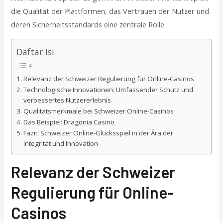
die Qualität der Plattformen, das Vertrauen der Nutzer und
deren Sicherheitsstandards eine zentrale Rolle.
Daftar isi
Relevanz der Schweizer Regulierung für Online-Casinos
Technologische Innovationen: Umfassender Schutz und
verbessertes Nutzererlebnis
Qualitätsmerkmale bei Schweizer Online-Casinos
Das Beispiel: Dragonia Casino
Fazit: Schweizer Online-Glücksspiel in der Ära der
Integrität und Innovation
Relevanz der Schweizer
Regulierung für Online-
Casinos