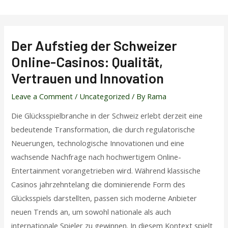
Skip
to
content
Der Aufstieg der Schweizer
Online-Casinos: Qualität,
Vertrauen und Innovation
Leave a Comment
/
Uncategorized
/ By
Rama
Die Glücksspielbranche in der Schweiz erlebt derzeit eine
bedeutende Transformation, die durch regulatorische
Neuerungen, technologische Innovationen und eine
wachsende Nachfrage nach hochwertigem Online-
Entertainment vorangetrieben wird. Während klassische
Casinos jahrzehntelang die dominierende Form des
Glücksspiels darstellten, passen sich moderne Anbieter
neuen Trends an, um sowohl nationale als auch
internationale Spieler zu gewinnen. In diesem Kontext spielt