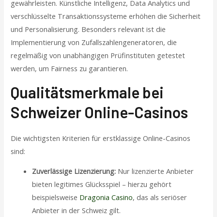
gewährleisten. Künstliche Intelligenz, Data Analytics und
verschlüsselte Transaktionssysteme erhöhen die Sicherheit
und Personalisierung. Besonders relevant ist die
Implementierung von Zufallszahlengeneratoren, die
regelmäßig von unabhängigen Prüfinstituten getestet
werden, um Fairness zu garantieren.
Qualitätsmerkmale bei
Schweizer Online-Casinos
Die wichtigsten Kriterien für erstklassige Online-Casinos
sind:
Zuverlässige Lizenzierung:
Nur lizenzierte Anbieter
bieten legitimes Glücksspiel – hierzu gehört
beispielsweise
Dragonia Casino
, das als seriöser
Anbieter in der Schweiz gilt.