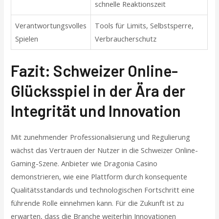
schnelle Reaktionszeit
Verantwortungsvolles
Tools für Limits, Selbstsperre,
Spielen
Verbraucherschutz
Fazit: Schweizer Online-
Glücksspiel in der Ära der
Integrität und Innovation
Mit zunehmender Professionalisierung und Regulierung
wächst das Vertrauen der Nutzer in die Schweizer Online-
Gaming-Szene. Anbieter wie Dragonia Casino
demonstrieren, wie eine Plattform durch konsequente
Qualitätsstandards und technologischen Fortschritt eine
führende Rolle einnehmen kann. Für die Zukunft ist zu
erwarten, dass die Branche weiterhin Innovationen