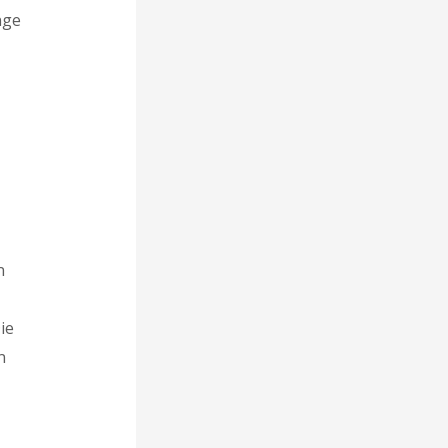
nge
n
ie
n