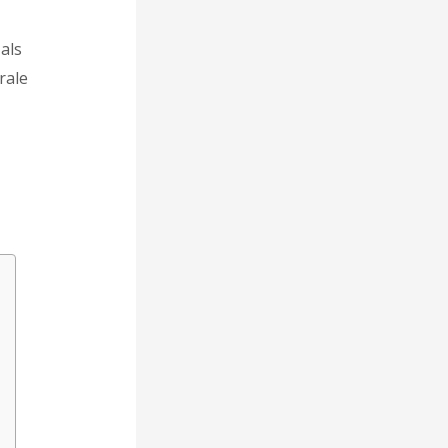
als
rale