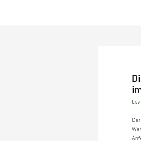
Skip
to
content
Di
im
Lea
Der
Wan
Anf