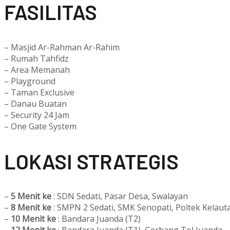
F
ASILITAS
– Masjid Ar-Rahman Ar-Rahim
– Rumah Tahfidz
– Area Memanah
– Playground
– Taman Exclusive
– Danau Buatan
– Security 24 Jam
– One Gate System
L
OKASI STRATEGIS
–
5 Menit ke
: SDN Sedati, Pasar Desa, Swalayan
–
8 Menit ke
: SMPN 2 Sedati, SMK Senopati, Poltek Kelaut
–
10 Menit ke
: Bandara Juanda (T2)
–
12 Menit ke
: Bandara Juanda (T1), Gerbang Tol Juanda