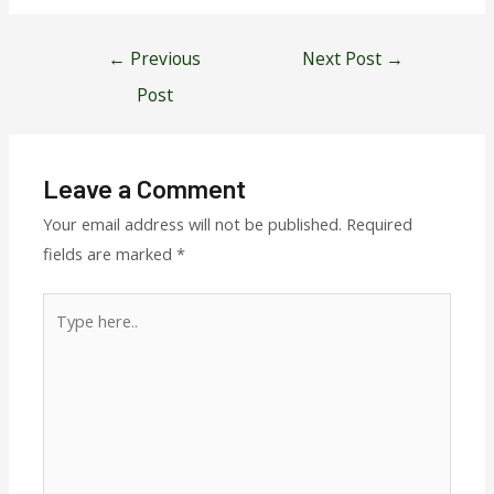
Post
←
Previous
Next Post
→
navigation
Post
Leave a Comment
Your email address will not be published.
Required
fields are marked
*
Type
here..