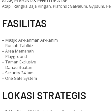
ATAP, PLAFOND & PENUTUP ATAP
Atap : Rangka Baja Ringan, Plafond : Galvalum, Gypsum, P
F
ASILITAS
– Masjid Ar-Rahman Ar-Rahim
– Rumah Tahfidz
– Area Memanah
– Playground
– Taman Exclusive
– Danau Buatan
– Security 24 Jam
– One Gate System
L
OKASI STRATEGIS