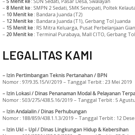
–
5 Menit ke
: SDN Sedati, Pasar Desa, Swalayan
–
8 Menit ke
: SMPN 2 Sedati, SMK Senopati, Poltek Kelaut
–
10 Menit ke
: Bandara Juanda (T2)
–
12 Menit ke
: Bandara Juanda (T1), Gerbang Tol Juanda
–
15 Menit ke
: RS Mitra Keluarga, Pusat Perbelanjaan Gian
–
20 Menit ke
: Terminal Purabaya, Mall CITO, Gerbang To
L
EGALITAS KAMI
– Izin Pertimbangan Teknis Pertanahan / BPN
Nomor : 97/9.35.15/V/2019 – Tanggal Terbit : 23 Mei 2019
– Izin Lokasi / Dinas Penanaman Modal & Pelayanan Terpa
Nomor : 503/275/438.5.16/2019 – Tanggal Terbit : 5 Agust
– Izin Andalalin / Dinas Perhubungan
Nomor : 188/859/438.1.1.3/2019 – Tanggal Terbit : 12 Des
– Izin Ukl – Upl / Dinas Lingkungan Hidup & Kebersihan