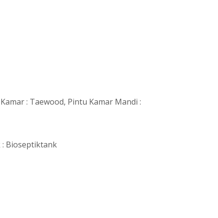
N
u Kamar : Taewood, Pintu Kamar Mandi :
 : Bioseptiktank