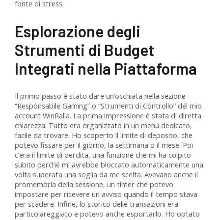
fonte di stress.
Esplorazione degli
Strumenti di Budget
Integrati nella Piattaforma
Il primo passo è stato dare un’occhiata nella sezione
“Responsabile Gaming” o “Strumenti di Controllo” del mio
account WinRalla. La prima impressione è stata di diretta
chiarezza. Tutto era organizzato in un menù dedicato,
facile da trovare. Ho scoperto il limite di deposito, che
potevo fissare per il giorno, la settimana o il mese. Poi
c’era il limite di perdita, una funzione che mi ha colpito
subito perché mi avrebbe bloccato automaticamente una
volta superata una soglia da me scelta. Avevano anche il
promemoria della sessione, un timer che potevo
impostare per ricevere un avviso quando il tempo stava
per scadere. Infine, lo storico delle transazioni era
particolareggiato e potevo anche esportarlo. Ho optato