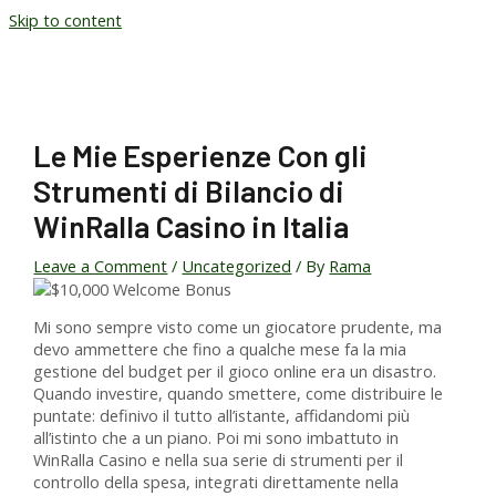
Skip to content
Le Mie Esperienze Con gli
Strumenti di Bilancio di
WinRalla Casino in Italia
Leave a Comment
/
Uncategorized
/ By
Rama
Mi sono sempre visto come un giocatore prudente, ma
devo ammettere che fino a qualche mese fa la mia
gestione del budget per il gioco online era un disastro.
Quando investire, quando smettere, come distribuire le
puntate: definivo il tutto all’istante, affidandomi più
all’istinto che a un piano. Poi mi sono imbattuto in
WinRalla Casino e nella sua serie di strumenti per il
controllo della spesa, integrati direttamente nella