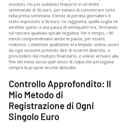
assoluto. Ho poi suddiviso l’importo in un limite
settimanale di 50 euro, per evitare di concentrare tutto
nella prima settimana. Il limite di perdita giornaliero è
stato impostato a 30 euro. Se raggiunta, quella soglia mi
avrebbe spinto a una pausa di ventiquattr’ore, fermando
sul nascere qualsiasi spirale negativa. Per il tempo, i 90
minuti comprendevano anche le pause, per essere
realistico. L’obiettivo qualitativo era limpido: volevo uscire
da ogni sessione potendo dire di essermi divertito, a
prescindere dal risultato finanziario, e volevo arrivare alla
fine del mese senza quel senso di colpa che perseguiva
sempre le proprie vecchie abitudini.
Controllo Approfondito: Il
Mio Metodo di
Registrazione di Ogni
Singolo Euro