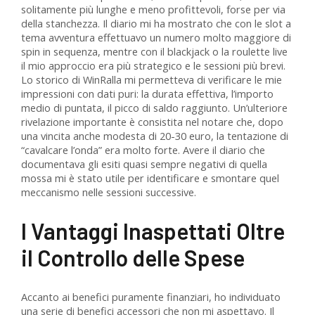
solitamente più lunghe e meno profittevoli, forse per via
della stanchezza. Il diario mi ha mostrato che con le slot a
tema avventura effettuavo un numero molto maggiore di
spin in sequenza, mentre con il blackjack o la roulette live
il mio approccio era più strategico e le sessioni più brevi.
Lo storico di WinRalla mi permetteva di verificare le mie
impressioni con dati puri: la durata effettiva, l’importo
medio di puntata, il picco di saldo raggiunto. Un’ulteriore
rivelazione importante è consistita nel notare che, dopo
una vincita anche modesta di 20-30 euro, la tentazione di
“cavalcare l’onda” era molto forte. Avere il diario che
documentava gli esiti quasi sempre negativi di quella
mossa mi è stato utile per identificare e smontare quel
meccanismo nelle sessioni successive.
I Vantaggi Inaspettati Oltre
il Controllo delle Spese
Accanto ai benefici puramente finanziari, ho individuato
una serie di benefici accessori che non mi aspettavo. Il