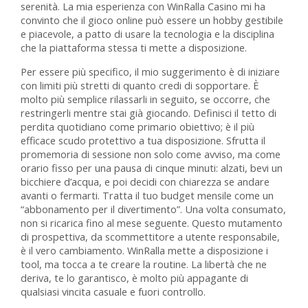
serenità. La mia esperienza con WinRalla Casino mi ha
convinto che il gioco online può essere un hobby gestibile
e piacevole, a patto di usare la tecnologia e la disciplina
che la piattaforma stessa ti mette a disposizione.
Per essere più specifico, il mio suggerimento è di iniziare
con limiti più stretti di quanto credi di sopportare. È
molto più semplice rilassarli in seguito, se occorre, che
restringerli mentre stai già giocando. Definisci il tetto di
perdita quotidiano come primario obiettivo; è il più
efficace scudo protettivo a tua disposizione. Sfrutta il
promemoria di sessione non solo come avviso, ma come
orario fisso per una pausa di cinque minuti: alzati, bevi un
bicchiere d’acqua, e poi decidi con chiarezza se andare
avanti o fermarti. Tratta il tuo budget mensile come un
“abbonamento per il divertimento”. Una volta consumato,
non si ricarica fino al mese seguente. Questo mutamento
di prospettiva, da scommettitore a utente responsabile,
è il vero cambiamento. WinRalla mette a disposizione i
tool, ma tocca a te creare la routine. La libertà che ne
deriva, te lo garantisco, è molto più appagante di
qualsiasi vincita casuale e fuori controllo.