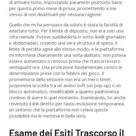
di attivare tutto, impostando parametri piuttosto bassi
per questo primo mese di prova, promettendo a me
stesso di non disattivarli per nessuna ragione.
Quello che mi ha persuaso da subito è stata la facoltà di
adattare tutto. Per il limite di deposito, non era solo una
cifra mensile. Potevo suddividerla in sotto-livelli giornalieri
e ebdomadari, creando una vera struttura di spesa. Il
limite di perdita agiva allo stesso modo, e la piattaforma
mi informava chiaramente: una volta abilitato, non poteva
essere aumentato o rimosso prima che trascorressero
ventiquattr’ore. Una protezione fondamentale contro le
determinazioni prese con la febbre del gioco. Il
promemoria della sessione non era un mero timer;
proponeva la scelta tra un avviso soft (un pop-up) o un
blocco automatico, modificabile a quanto padronanza
credevo di avere in quel momento. Esaminando, ho anche
rinvenuto il link diretto per l’auto-esclusione temporanea,
un sintomo che la piattaforma non celava queste
possibilità ma le metteva in bella vista.
Esame dei Esiti Trascorso il