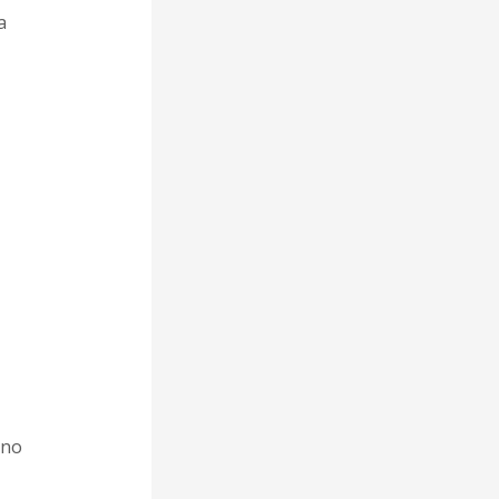
a
ino