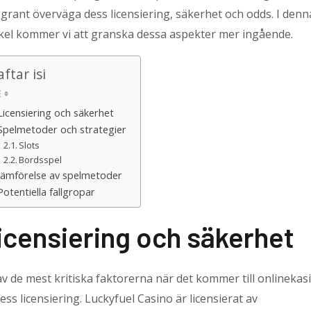
grant överväga dess licensiering, säkerhet och odds. I denn
ikel kommer vi att granska dessa aspekter mer ingående.
ftar isi
Licensiering och säkerhet
Spelmetoder och strategier
Slots
Bordsspel
Jämförelse av spelmetoder
Potentiella fallgropar
icensiering och säkerhet
av de mest kritiska faktorerna när det kommer till onlinekas
ess licensiering. Luckyfuel Casino är licensierat av