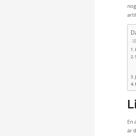
nog
art
Da
L
En 
är d