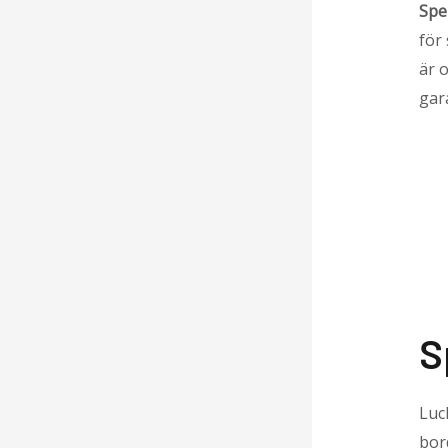
Spe
för
är o
gara
S
Luc
bord