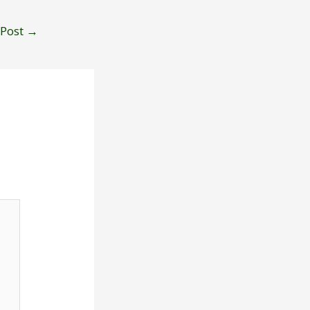
 Post
→