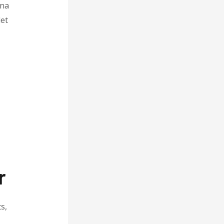
rna
det
r
s,